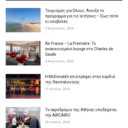
Τουρισμός για Όλους: Άνοιξε το
πρόγραμμα για τις αιτήσεις – Έως πότε
οι υποβολές
5 Αυγούστου, 2026
Air France – La Première: Το
ανακαινισμένο lounge στο Charles de
Gaulle
4 Αυγούστου, 2026
Η McDonald’s επιστρέφει στην καρδιά
της Θεσσαλονίκης
31 Ιουλίου, 2026
Το αεροδρόμιο της Αθήνας υποδέχεται
την AIRCAIRO
29 Ιουλίου, 2026