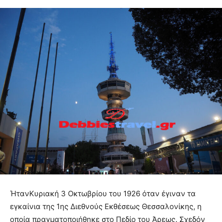
ΉτανΚυριακή 3 Οκτωβρίου του 1926 όταν έγιναν τα
εγκαίνια της 1ης Διεθνούς Εκθέσεως Θεσσαλονίκης, η
οποία πραγματοποιήθηκε στο Πεδίο του Άρεως. Σχεδόν