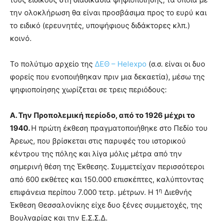
την ολοκλήρωση θα είναι προσβάσιμα προς το ευρύ και
το ειδικό (ερευνητές, υποψήφιους διδάκτορες κλπ.)
κοινό.
Το πολύτιμο αρχείο της
ΔΕΘ – Helexpo
(σ.σ. είναι οι δυο
φορείς που ενοποιήθηκαν πριν μια δεκαετία), μέσω της
ψηφιοποίησης χωρίζεται σε τρεις περιόδους:
Α. Την Προπολεμική περίοδο, από το 1926 μέχρι το
1940.
Η πρώτη έκθεση πραγματοποιήθηκε στο Πεδίο του
Άρεως, που βρίσκεται στις παρυφές του ιστορικού
κέντρου της πόλης και λίγα μόλις μέτρα από την
σημερινή θέση της Έκθεσης. Συμμετείχαν περισσότεροι
από 600 εκθέτες και 150.000 επισκέπτες, καλύπτοντας
η
επιφάνεια περίπου 7.000 τετρ. μέτρων. Η 1
Διεθνής
Έκθεση Θεσσαλονίκης είχε δυο ξένες συμμετοχές, της
Βουλγαρίας και την Ε.Σ.Σ.Δ.