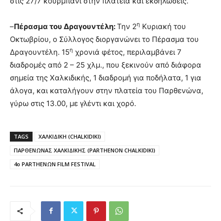
στις 27/7 κουρμπάνι στην πλατεία και εκδηλώσεις.
η
–
Πέρασμα του Δραγουντέλη:
Την 2
Κυριακή του
Οκτωβρίου, ο Σύλλογος διοργανώνει το Πέρασμα του
η
Δραγουντέλη. 15
χρονιά φέτος, περιλαμβάνει 7
διαδρομές από 2 – 25 χλμ., που ξεκινούν από διάφορα
σημεία της Χαλκιδικής, 1 διαδρομή για ποδήλατα, 1 για
άλογα, και καταλήγουν στην πλατεία του Παρθενώνα,
γύρω στις 13.00, με γλέντι και χορό.
TAGS
ΧΑΛΚΙΔΙΚΗ (CHALKIDIKI)
ΠΑΡΘΕΝΩΝΑΣ ΧΑΛΚΙΔΙΚΗΣ (PARTHENON CHALKIDIKI)
4o PARTHENΩN FILM FESTIVAL