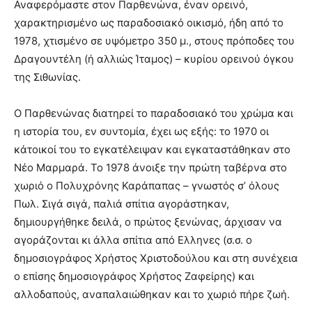
Αναφερόμαστε στον Παρθενώνα, έναν ορεινό,
χαρακτηρισμένο ως παραδοσιακό οικισμό, ήδη από το
1978, χτισμένο σε υψόμετρο 350 μ., στους πρόποδες του
Δραγουντέλη (ή αλλιώς Ίταμος) – κυρίου ορεινού όγκου
της Σιθωνίας.
Ο Παρθενώνας διατηρεί το παραδοσιακό του χρώμα και
η ιστορία του, εν συντομία, έχει ως εξής: το 1970 οι
κάτοικοί του το εγκατέλειψαν και εγκαταστάθηκαν στο
Νέο Μαρμαρά. Το 1978 άνοιξε την πρώτη ταβέρνα στο
χωριό ο Πολυχρόνης Καράπαπας – γνωστός σ’ όλους
Πωλ. Σιγά σιγά, παλιά σπίτια αγοράστηκαν,
δημιουργήθηκε δειλά, ο πρώτος ξενώνας, άρχισαν να
αγοράζονται κι άλλα σπίτια από Ελληνες (σ.σ. ο
δημοσιογράφος Χρήστος Χριστοδούλου και στη συνέχεια
ο επίσης δημοσιογράφος Χρήστος Ζαφείρης) και
αλλοδαπούς, αναπαλαιώθηκαν και το χωριό πήρε ζωή.