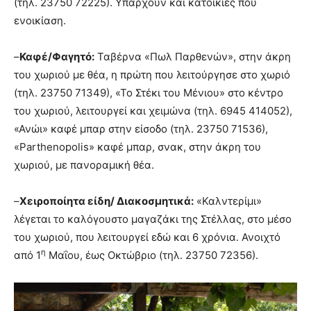
(τηλ. 23750 72225). Υπάρχουν και κατοικίες που
ενοικίαση.
–
Καφέ/Φαγητό:
Ταβέρνα «Πωλ Παρθενών», στην άκρη
του χωριού με θέα, η πρώτη που λειτούργησε στο χωριό
(τηλ. 23750 71349), «Το Στέκι του Μένιου» στο κέντρο
του χωριού, λειτουργεί και χειμώνα (τηλ. 6945 414052),
«Ανώι» καφέ μπαρ στην είσοδο (τηλ. 23750 71536),
«Parthenopolis» καφέ μπαρ, σνακ, στην άκρη του
χωριού, με πανοραμική θέα.
–
Χειροποίητα είδη/ Διακοσμητικά:
«Καλντερίμι»
λέγεται το καλόγουστο μαγαζάκι της Στέλλας, στο μέσο
του χωριού, που λειτουργεί εδώ και 6 χρόνια. Ανοιχτό
η
από 1
Μαΐου, έως Οκτώβριο (τηλ. 23750 72356).