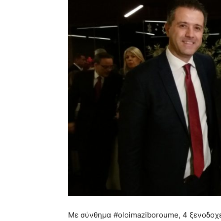
Με σύνθημα #oloimaziboroume, 4 ξενοδοχε