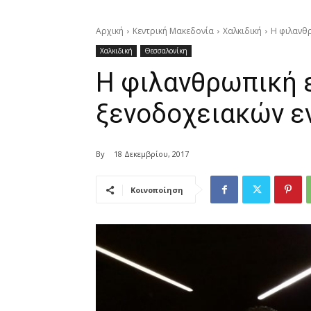
Αρχική
Κεντρική Μακεδονία
Χαλκιδική
Η φιλανθ
Χαλκιδική
Θεσσαλονίκη
Η φιλανθρωπική 
ξενοδοχειακών 
By
18 Δεκεμβρίου, 2017
Κοινοποίηση