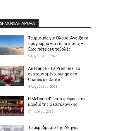
ΔΗΜΟΦΙΛΗ ΑΡΘΡΑ
Τουρισμός για Όλους: Άνοιξε το
πρόγραμμα για τις αιτήσεις –
Έως πότε οι υποβολές
5 Αυγούστου, 2026
Air France – La Première: Το
ανακαινισμένο lounge στο
Charles de Gaulle
4 Αυγούστου, 2026
Η McDonald’s επιστρέφει στην
καρδιά της Θεσσαλονίκης
31 Ιουλίου, 2026
Το αεροδρόμιο της Αθήνας