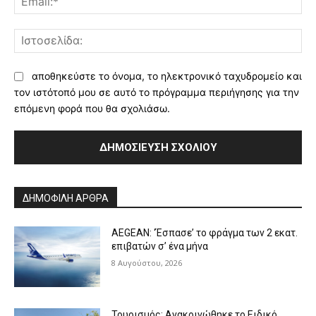
Ισ
αποθηκεύστε το όνομα, το ηλεκτρονικό ταχυδρομείο και
τον ιστότοπό μου σε αυτό το πρόγραμμα περιήγησης για την
επόμενη φορά που θα σχολιάσω.
Alternative:
ΔΗΜΟΦΙΛΗ ΑΡΘΡΑ
AEGEAN: ‘Έσπασε’ το φράγμα των 2 εκατ.
επιβατών σ’ ένα μήνα
8 Αυγούστου, 2026
Τουρισμός: Ανακοινώθηκε το Ειδικό