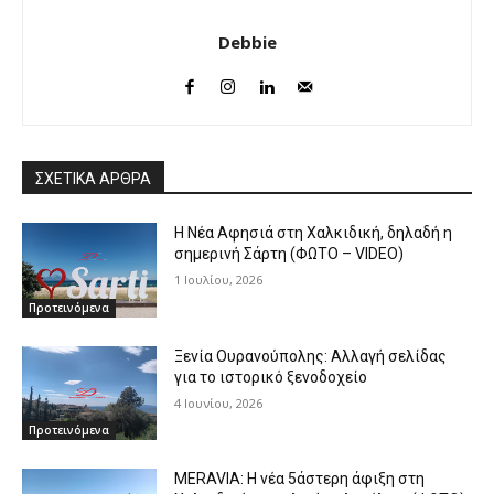
Debbie
ΣΧΕΤΙΚΑ ΑΡΘΡΑ
Η Νέα Αφησιά στη Χαλκιδική, δηλαδή η
σημερινή Σάρτη (ΦΩΤΟ – VIDEO)
1 Ιουλίου, 2026
Προτεινόμενα
Ξενία Ουρανούπολης: Αλλαγή σελίδας
για το ιστορικό ξενοδοχείο
4 Ιουνίου, 2026
Προτεινόμενα
MERAVIA: Η νέα 5άστερη άφιξη στη