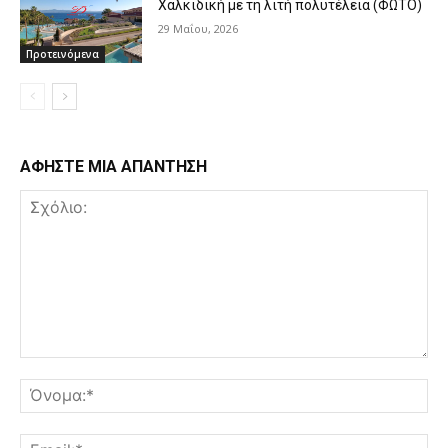
Χαλκιδική με τη λιτή πολυτέλεια (ΦΩΤΟ)
29 Μαΐου, 2026
Προτεινόμενα
ΑΦΗΣΤΕ ΜΙΑ ΑΠΑΝΤΗΣΗ
Σχόλιο:
Όν
Ema