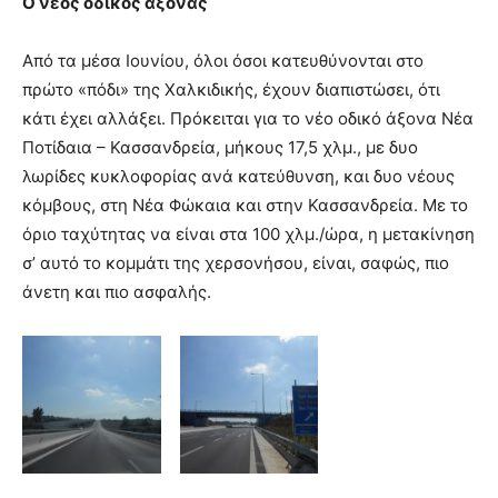
Ο νέος οδικός άξονας
Από τα μέσα Ιουνίου, όλοι όσοι κατευθύνονται στο
πρώτο «πόδι» της Χαλκιδικής, έχουν διαπιστώσει, ότι
κάτι έχει αλλάξει. Πρόκειται για το νέο οδικό άξονα Νέα
Ποτίδαια – Κασσανδρεία, μήκους 17,5 χλμ., με δυο
λωρίδες κυκλοφορίας ανά κατεύθυνση, και δυο νέους
κόμβους, στη Νέα Φώκαια και στην Κασσανδρεία. Με το
όριο ταχύτητας να είναι στα 100 χλμ./ώρα, η μετακίνηση
σ’ αυτό το κομμάτι της χερσονήσου, είναι, σαφώς, πιο
άνετη και πιο ασφαλής.