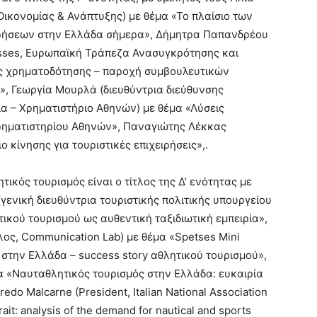
ικονομίας & Ανάπτυξης) με θέμα «Το πλαίσιο των
ιρήσεων στην Ελλάδα σήμερα», Δήμητρα Παπανδρέου
inesses, Ευρωπαϊκή Τράπεζα Ανασυγκρότησης και
ς χρηματοδότησης – παροχή συμβουλευτικών
», Γεωργία Μουρλά (διευθύντρια διεύθυνσης
α – Χρηματιστήριο Αθηνών) με θέμα «Λύσεις
ηματιστηρίου Αθηνών», Παναγιώτης Λέκκας
 κίνησης για τουριστικές επιχειρήσεις»,.
τικός τουρισμός είναι ο τίτλος της Δ’ ενότητας με
ενική διευθύντρια τουριστικής πολιτικής υπουργείου
ικού τουρισμού ως αυθεντική ταξιδιωτική εμπειρία»,
ς, Communication Lab) με θέμα «Spetses Mini
 στην Ελλάδα – success story αθλητικού τουρισμού»,
 «Ναυταθλητικός τουρισμός στην Ελλάδα: ευκαιρία
edo Malcarne (President, Italian National Association
it: analysis of the demand for nautical and sports