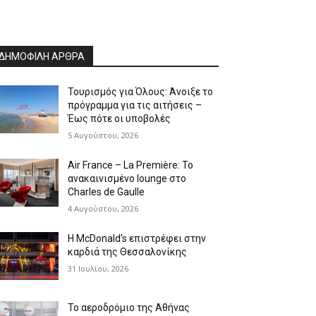
ΔΗΜΟΦΙΛΗ ΑΡΘΡΑ
Τουρισμός για Όλους: Άνοιξε το
πρόγραμμα για τις αιτήσεις –
Έως πότε οι υποβολές
5 Αυγούστου, 2026
Air France – La Première: Το
ανακαινισμένο lounge στο
Charles de Gaulle
4 Αυγούστου, 2026
Η McDonald’s επιστρέφει στην
καρδιά της Θεσσαλονίκης
31 Ιουλίου, 2026
Το αεροδρόμιο της Αθήνας