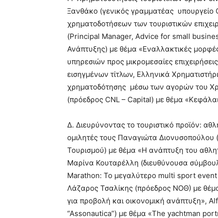
Ξανθάκο (γενικός γραμματέας υπουργείο Ο
χρηματοδοτήσεων των τουριστικών επιχε
(Principal Manager, Advice for small bus
Ανάπτυξης) με θέμα «Εναλλακτικές μορφέ
υπηρεσιών προς μικρομεσαίες επιχειρήσεις
εισηγμένων τίτλων, Ελληνικά Χρηματιστήρι
χρηματοδότησης μέσω των αγορών του Χρ
(πρόεδρος CNL – Capital) με θέμα «Κεφάλαιο
Δ. Διευρύνοντας το τουριστικό προϊόν: αθλη
ομιλητές τους Παναγιώτα Διονυσοπούλου (γ
Τουρισμού) με θέμα «Η ανάπτυξη του αθλητ
Μαρίνα Κουταρέλλη (διευθύνουσα σύμβουλο
Marathon: Το μεγαλύτερο multi sport event
Λάζαρος Τσαλίκης (πρόεδρος ΝΟΘ) με θέμα
για προβολή και οικονομική ανάπτυξη», Alfr
“Assοnautica”) με θέμα «The yachtman portra