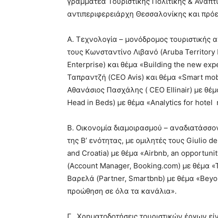
γραμματέα Τουριστικής Πολιτικής & Ανάπτ
αντιπεριφερειάρχη Θεσσαλονίκης και πρό
Α. Τεχνολογία – μονόδρομος τουριστικής αν
τους Κωνσταντίνο Λιβανό (Aruba Territory
Enterprise) και θέμα «Building the new expe
Ταπραντζή (CEO Avis) και θέμα «Smart mobil
Αθανάσιος Πασχάλης ( CEO Ellinair) με θέ
Head in Beds) με θέμα «Analytics for hotel 
Β. Οικονομία διαμοιρασμού – αναδιατάσσοντ
της Β’ ενότητας, με ομιλητές τους Giulio del
and Croatia) με θέμα «Airbnb, an opportun
(Account Manager, Booking.com) με θέμα «
Βαρελά (Partner, Smartbnb) με θέμα «Beyo
προώθηση σε όλα τα κανάλια».
Γ. Χρηματοδοτήσεις τουριστικών έργων είνα