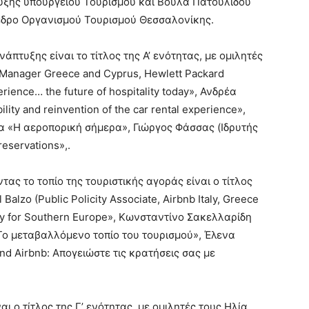
υξης υπουργείου Τουρισμού και Βούλα Πατουλίδου
εδρο Οργανισμού Τουρισμού Θεσσαλονίκης.
άπτυξης είναι το τίτλος της Α’ ενότητας, με ομιλητές
 Manager Greece and Cyprus, Hewlett Packard
rience… the future of hospitality today», Ανδρέα
ity and reinvention of the car rental experience»,
μα «Η αεροπορική σήμερα», Γιώργος Φάσσας (Ιδρυτής
reservations»,.
ας το τοπίο της τουριστικής αγοράς είναι ο τίτλος
 Balzo (Public Policity Associate, Airbnb Italy, Greece
ity for Southern Europe», Κωνσταντίνο Σακελλαρίδη
Το μεταβαλλόμενο τοπίο του τουρισμού», Έλενα
nd Airbnb: Απογειώστε τις κρατήσεις σας με
ι ο τίτλος της Γ’ ενότητας, με ομιλητές τους Ηλία