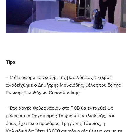
Tips
– Σ’ ότι αφορά το φλουρί της βασιλόπιτας τυχερός
αναδείχθηκε ο Δημήτρης Μουσιάδης, μέλος του δς της
Ένωσης Ξενοδόχων Θεσσαλονίκης.
– Στις αρχές Φεβρουαρίου στο TCB θα ενταχθεί ως
μέλος και ο Οργανισμός Τουρισμού Χαλκιδικής, και
όπως έχει πει ο πρόεδρος, Γρηγόρης Τάσσιος, η
Χαλκιδική διαθέτει 16.000 συνεδριακές θέσεις και με τη