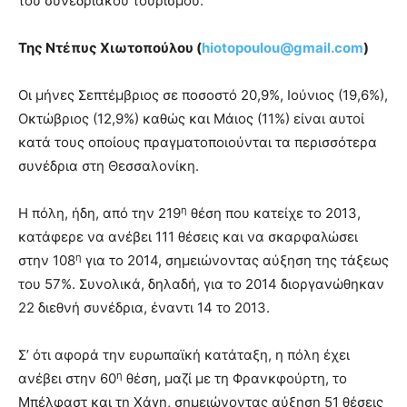
του συνεδριακού τουρισμού.
Της Ντέπυς Χιωτοπούλου (
hiotopoulou@gmail.com
)
Οι μήνες Σεπτέμβριος σε ποσοστό 20,9%, Ιούνιος (19,6%),
Οκτώβριος (12,9%) καθώς και Μάιος (11%) είναι αυτοί
κατά τους οποίους πραγματοποιούνται τα περισσότερα
συνέδρια στη Θεσσαλονίκη.
η
Η πόλη, ήδη, από την 219
θέση που κατείχε το 2013,
κατάφερε να ανέβει 111 θέσεις και να σκαρφαλώσει
η
στην 108
για το 2014, σημειώνοντας αύξηση της τάξεως
του 57%. Συνολικά, δηλαδή, για το 2014 διοργανώθηκαν
22 διεθνή συνέδρια, έναντι 14 το 2013.
Σ’ ότι αφορά την ευρωπαϊκή κατάταξη, η πόλη έχει
η
ανέβει στην 60
θέση, μαζί με τη Φρανκφούρτη, το
Μπέλφαστ και τη Χάγη, σημειώνοντας αύξηση 51 θέσεις