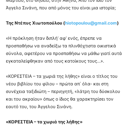
Μαρτίου, στο Θησείο, στην Αθήνα; Από τον ίδιο τον
Άγγελο Σινάνη, που από μόνος του είναι μια ιστορία;
Της Ντέπυς Χιωτοπούλου (
hiotopoulou
@
gmail
.
com
)
«Η πρόκληση ήταν διπλή’ αφ’ ενός, έπρεπε να
προσπαθήσω να αναδείξω τα πλινθόχτιστα οικιστικά
σύνολα, αφετέρου να προσπαθήσω να μάθω γιατί αυτά
εγκαταλείφθηκαν από τους κατοίκους τους…».
«ΚΟΡΕΣΤΕΙΑ – τα χωριά της λήθης» είναι ο τίτλος του
νέου βιβλίου του φίλου – πρώτα απ΄ όλα- και στη
συνέχεια ταξιδιώτη – περιηγητή, «λάτρη του δύσκολου
και του ακραίου» όπως ο ίδιος θα χαρακτηρίσει τον
εαυτό του, του Άγγελου Σινάνη.
«ΚΟΡΕΣΤΕΙΑ – τα χωριά της λήθης»