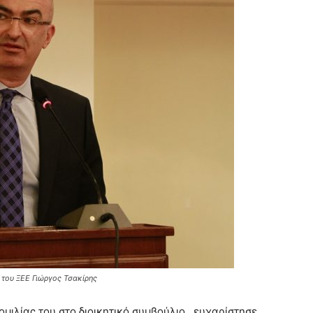
 του ΞΕΕ Γιώργος Τσακίρης
ομιλίας του στο διοικητικό συμβούλιο, ευχαρίστησε