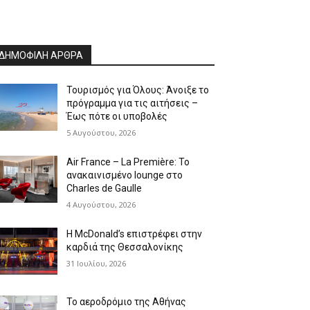
ΔΗΜΟΦΙΛΗ ΑΡΘΡΑ
Τουρισμός για Όλους: Άνοιξε το
πρόγραμμα για τις αιτήσεις –
Έως πότε οι υποβολές
5 Αυγούστου, 2026
Air France – La Première: Το
ανακαινισμένο lounge στο
Charles de Gaulle
4 Αυγούστου, 2026
Η McDonald’s επιστρέφει στην
καρδιά της Θεσσαλονίκης
31 Ιουλίου, 2026
Το αεροδρόμιο της Αθήνας