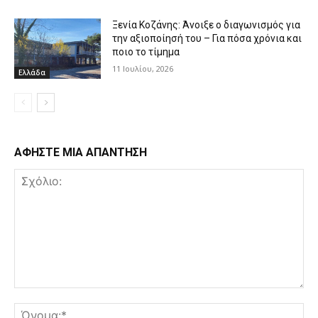
Ξενία Κοζάνης: Άνοιξε ο διαγωνισμός για
την αξιοποίησή του – Για πόσα χρόνια και
ποιο το τίμημα
11 Ιουλίου, 2026
Ελλάδα
ΑΦΗΣΤΕ ΜΙΑ ΑΠΑΝΤΗΣΗ
Σχόλιο:
Όν