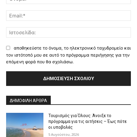
Ema
Ισ
αποθηκεύστε το όνομα, το ηλεκτρονικό ταχυδρομείο και
τον ιστότοπό μου σε αυτό το πρόγραμμα περιήγησης για την
επόμενη φορά που θα σχολιάσω.
Alternative:
ΔΗΜΟΦΙΛΗ ΑΡΘΡΑ
Τουρισμός για Όλους: Άνοιξε το
πρόγραμμα για τις αιτήσεις – Έως πότε
οι υποβολές
5 Αυγούστου, 2026