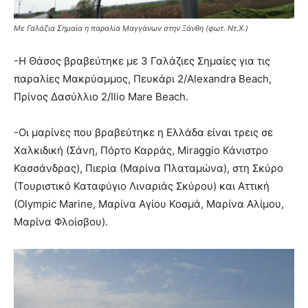
Με Γαλάζια Σημαία η παραλία Μαγγάνων στην Ξάνθη (φωτ. Ντ.Χ.)
-Η Θάσος βραβεύτηκε με 3 Γαλάζιες Σημαίες για τις
παραλίες Μακρύαμμος, Πευκάρι 2/Alexandra Beach,
Πρίνος Δασύλλιο 2/Ilio Mare Beach.
-Οι μαρίνες που βραβεύτηκε η Ελλάδα είναι τρεις σε
Χαλκιδική (Σάνη, Πόρτο Καρράς, Miraggio Κάνιστρο
Κασσάνδρας), Πιερία (Μαρίνα Πλαταμώνα), στη Σκύρο
(Τουριστικό Καταφύγιο Λιναριάς Σκύρου) και Αττική
(Οlympic Μarine, Μαρίνα Αγίου Κοσμά, Μαρίνα Αλίμου,
Μαρίνα Φλοίσβου).