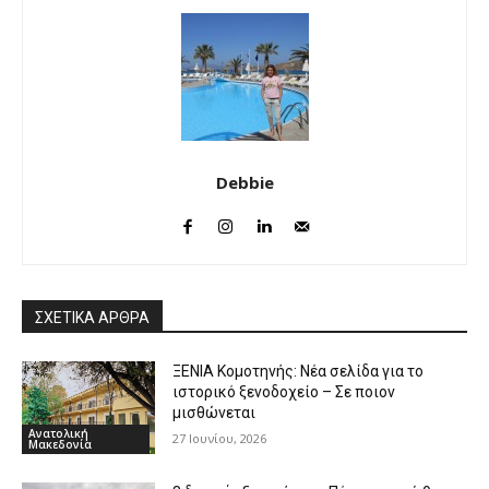
Debbie
ΣΧΕΤΙΚΑ ΑΡΘΡΑ
ΞΕΝΙΑ Κομοτηνής: Νέα σελίδα για το
ιστορικό ξενοδοχείο – Σε ποιον
μισθώνεται
Ανατολική
27 Ιουνίου, 2026
Μακεδονία