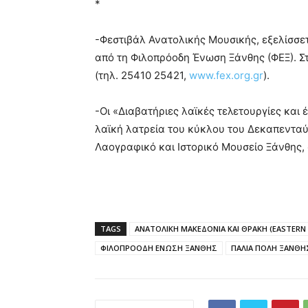
*
-Φεστιβάλ Ανατολικής Μουσικής, εξελίσσετ
από τη Φιλοπρόοδη Ένωση Ξάνθης (ΦΕΞ). Σ
(τηλ. 25410 25421,
www.fex.org.gr
).
-Οι «Διαβατήριες λαϊκές τελετουργίες και 
λαϊκή λατρεία του κύκλου του Δεκαπενταύ
Λαογραφικό και Ιστορικό Μουσείο Ξάνθης, σ
TAGS
ΑΝΑΤΟΛΙΚΗ ΜΑΚΕΔΟΝΙΑ ΚΑΙ ΘΡΑΚΗ (EASTERN
ΦΙΛΟΠΡΟΟΔΗ ΕΝΩΣΗ ΞΑΝΘΗΣ
ΠΑΛΙΑ ΠΟΛΗ ΞΑΝΘΗΣ