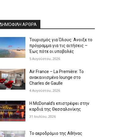
ΔΗΜΟΦΙΛΗ ΑΡΘΡΑ
Τουρισμός για Όλους: Άνοιξε το
πρόγραμμα για τις αιτήσεις –
Έως πότε οι υποβολές
5 Αυγούστου, 2026
Air France – La Première: Το
ανακαινισμένο lounge στο
Charles de Gaulle
4 Αυγούστου, 2026
Η McDonald’s επιστρέφει στην
καρδιά της Θεσσαλονίκης
31 Ιουλίου, 2026
Το αεροδρόμιο της Αθήνας