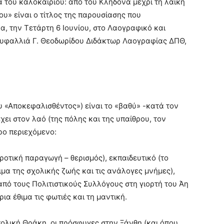
α του καλοκαιριού: από του Κλήδονα μέχρι τη λαϊκή
υ» είναι ο τίτλος της παρουσίασης που
α, την Τετάρτη 6 Ιουνίου, στο Λαογραφικό και
Γαρυφαλλιά Γ. Θεοδωρίδου Διδάκτωρ Λαογραφίας ΔΠΘ,
υ «Αποκεφαλισθέντος») είναι το «βαθύ» -κατά τον
ει στον λαό (της πόλης και της υπαίθρου, τον
ρο περιεχόμενο:
γροτική παραγωγή – θερισμός), εκπαιδευτικό (το
ιμα της σχολικής ζωής και τις ανάλογες μνήμες),
από τους Πολιτιστικούς Συλλόγους στη γιορτή του Άη
ια έθιμα τις φωτιές και τη μαντική.
τολική Θράκη, οι πρόσφυγες στην Ξάνθη (και όπου