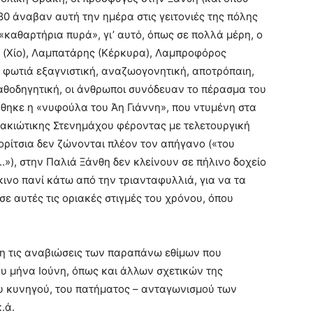
980 άναβαν αυτή την ημέρα στις γειτονιές της πόλης
«καθαρτήρια πυρά», γι’ αυτό, όπως σε πολλά μέρη, ο
ς (Χίο), Λαμπατάρης (Κέρκυρα), Λαμπροφόρος
 φωτιά εξαγνιστική, αναζωογονητική, αποτρόπαιη,
καθοδηγητική, οι άνθρωποι συνόδευαν το πέρασμα του
ήθηκε η «νυφούλα του Άη Γιάννη», που ντυμένη στα
θρακιώτικης Στενημάχου φέροντας με τελετουργική
κορίτσια δεν ζώνονται πλέον τον απήγανο («του
…»), στην Παλιά Ξάνθη δεν κλείνουν σε πήλινο δοχείο
ινο πανί κάτω από την τριανταφυλλιά, για να τα
ε αυτές τις οριακές στιγμές του χρόνου, όπου
η τις αναβιώσεις των παραπάνω εθίμων που
ου μήνα Ιούνη, όπως και άλλων σχετικών της
υ κυνηγού, του πατήματος – ανταγωνισμού των
.ά.