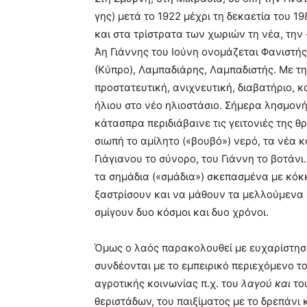
γης) μετά το 1922 μέχρι τη δεκαετία του 1
και στα τρίστρατα των χωριών τη νέα, την 
Άη Γιάννης του Ιούνη ονομάζεται Φανιστή
(Κύπρο), Λαμπαδιάρης, Λαμπαδιστής. Με τη
προστατευτική, ανιχνευτική, διαβατήριο, 
ήλιου στο νέο ηλιοστάσιο. Σήμερα λησμον
κάτασπρα περιδιάβαινε τις γειτονιές της 
σιωπή το αμίλητο («βουβό») νερό, τα νέα 
Γιάγιανου το σύνορο, του Γιάννη το βοτάνι
τα σημάδια («σμάδια») σκεπασμένα με κόκκ
ξαστρίσουν και να μάθουν τα μελλούμενα σ
σμίγουν δυο κόσμοι και δυο χρόνοι.
Όμως ο λαός παρακολουθεί με ευχαρίστησ
συνδέονται με το εμπειρικό περιεχόμενο τ
αγροτικής κοινωνίας π.χ. του
λαγού και
το
θεριστάδων, του παιξίματος με το δρεπάνι κ