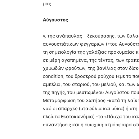
μας.
Αύγουστος
γ. της ανάπαυλας – ξεκούρασης, των θαλ
αυγουστιάτικων φεγγαριών («του Αυγούστου
τη σημειολογία της γαλάζιας προκυμαίας κ
σε μέρη αγαπημένα, της τέντας, των τραπε
χυμωδών φρούτων, της βανίλιας στον δίσκο
cοndition, του δροσερού ρούχου («με το πο
αμπέλι», του σταριού, του μελιού, και τ
της πηγής, του μεστωμένου Αυγούστου που 
Μεταμόρφωση του Σωτήρος -κατά τη λαϊκή
ναό οι απαρχές (σταφύλια και σύκα) ή στη
πλείστα θεοτοκωνύμια) -το «Πάσχα του καλ
συναντήσεις και η ευωχική ατμόσφαιρα στ