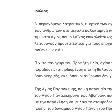
Ιούλιος
β. περιεχόμενο λατρευτικό, τιμητικό των 
των ανθρώπων στα μεγάλα καλοκαιρινά παν
τιμώνται άγιοι, που ο λαϊκός επικαλείται
λειτουργούν προστατευτικά για τους εποχι
ασθενειών κ.ά.).
Π.χ. το πανηγύρι του Προφήτη Ηλία, αγίου
παραδόσεις) απηυδισμένος από τη θάλασσα
βουνοκορφές, εκεί όπου οι άνθρωποι δεν γν
Της Αγίας Παρασκευής, που η παρουσία τη
του Αγίου Παντελεήμονα των Αβδήρων, που 
με την παράκληση να φυλάει το σταυροδρό
πόλης, του δυναμικού Αγίου Γιάννη του Πρ