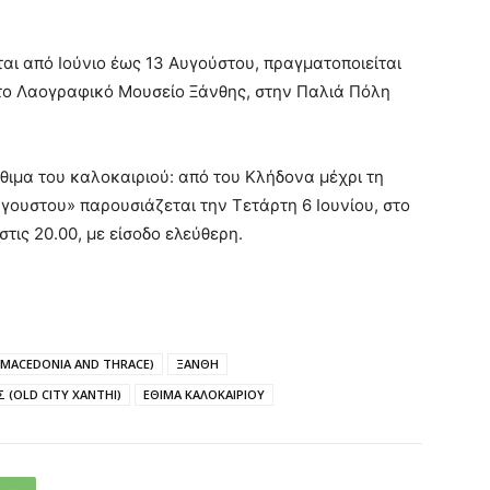
αι από Ιούνιο έως 13 Αυγούστου, πραγματοποιείται
το Λαογραφικό Μουσείο Ξάνθης, στην Παλιά Πόλη
έθιμα του καλοκαιριού: από του Κλήδονα μέχρι τη
γουστου» παρουσιάζεται την Τετάρτη 6 Ιουνίου, στο
τις 20.00, με είσοδο ελεύθερη.
 MACEDONIA AND THRACE)
ΞΑΝΘΗ
 (OLD CITY XANTHI)
ΕΘΙΜΑ ΚΑΛΟΚΑΙΡΙΟΥ