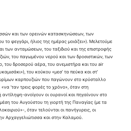
ασσών και των ορεινών κατασκηνώσεων, των
 το φεγγάρι, ήλιος της ημέρας μοιάζει»). Μελετούμε
αι των ανταμώσεων, του ταξιδιού και της επιστροφής
ζιών, του παγωμένου νερού και των δροσιστικών, των
, του δροσερού αέρα, του ανεμιστήρα και του air
υκαμισάκι»), του κούκου «μεσ’ τα πεύκα και στ’
ων ωρίμων καρπουζιών που παγώνουν στο κρύσταλλο
«να ‘ταν τρεις φορές το χρόνο», όταν στη
 αντίληψη-ανοίγουν οι ουρανοί και πηγαίνουν στο
 μέση του Αυγούστου τη γιορτή της Παναγίας (με τα
οκαιριού»-, όταν τελούνται οι πανήγυρεις, οι
ην Αρχαγγελιώτισσα και στην Καλαμού.