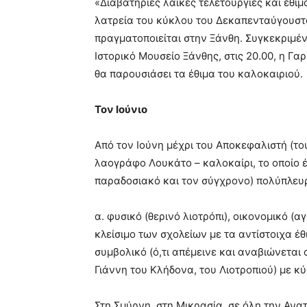
«Διαβατήριες λαϊκές τελετουργίες και έθιμ
λατρεία του κύκλου του Δεκαπενταύγουστο
πραγματοποιείται στην Ξάνθη. Συγκεκριμέν
Ιστορικό Μουσείο Ξάνθης, στις 20.00, η 
θα παρουσιάσει τα έθιμα του καλοκαιριού.
Τον Ιούνιο
Από τον Ιούνη μέχρι του Αποκεφαλιστή (το
λαογράφο Λουκάτο – καλοκαίρι, το οποίο έχ
παραδοσιακό και τον σύγχρονο) πολύπλευ
α. φυσικό (θερινό λιοτρόπι), οικονομικό (α
κλείσιμο των σχολείων με τα αντίστοιχα έθ
συμβολικό (ό,τι απέμεινε και αναβιώνεται 
Γιάννη του Κλήδονα, του Λιοτροπιού) με κύρ
Στη Σμύρνη, στη Μικρασία, σε όλη την Ανα