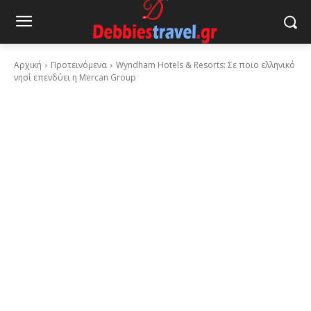
Αρχική
Προτεινόμενα
Wyndham Hotels & Resorts: Σε ποιο ελληνικό
νησί επενδύει η Mercan Group