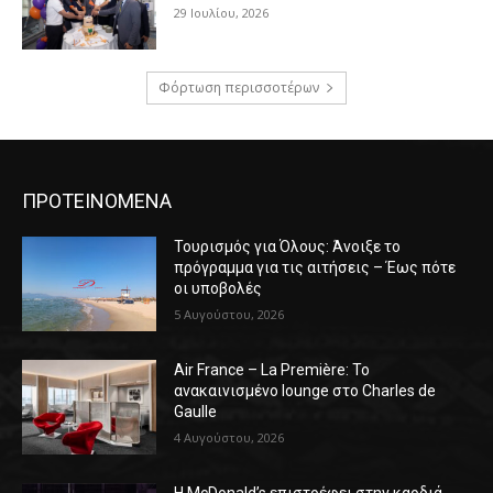
29 Ιουλίου, 2026
Φόρτωση περισσοτέρων
ΠΡΟΤΕΙΝΟΜΕΝΑ
Τουρισμός για Όλους: Άνοιξε το
πρόγραμμα για τις αιτήσεις – Έως πότε
οι υποβολές
5 Αυγούστου, 2026
Air France – La Première: Το
ανακαινισμένο lounge στο Charles de
Gaulle
4 Αυγούστου, 2026
Η McDonald’s επιστρέφει στην καρδιά