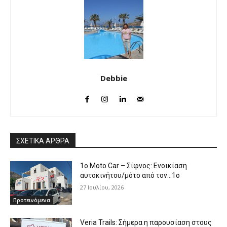
Debbie
ΣΧΕΤΙΚΑ ΑΡΘΡΑ
1o Moto Car – Σίφνος: Ενοικίαση
αυτοκινήτου/μότο από τον…1ο
27 Ιουλίου, 2026
Προτεινόμενα
Veria Trails: Σήμερα η παρουσίαση στους