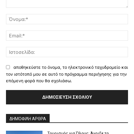
Σχόλιο:
Όν
Ema
Ισ
αποθηκεύστε το όνομα, το ηλεκτρονικό ταχυδρομείο και
τον ιστότοπό μου σε αυτό το πρόγραμμα περιήγησης για την
επόμενη φορά που θα σχολιάσω.
Alternative:
ΔΗΜΟΦΙΛΗ ΑΡΘΡΑ
Τουρισμός για Όλους: Άνοιξε το