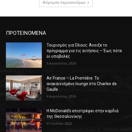
Φόρτωση περισσοτέρων
ΠΡΟΤΕΙΝΟΜΕΝΑ
Τουρισμός για Όλους: Άνοιξε το
πρόγραμμα για τις αιτήσεις – Έως πότε
οι υποβολές
5 Αυγούστου, 2026
Air France – La Première: Το
ανακαινισμένο lounge στο Charles de
Gaulle
4 Αυγούστου, 2026
Η McDonald’s επιστρέφει στην καρδιά
της Θεσσαλονίκης
31 Ιουλίου, 2026