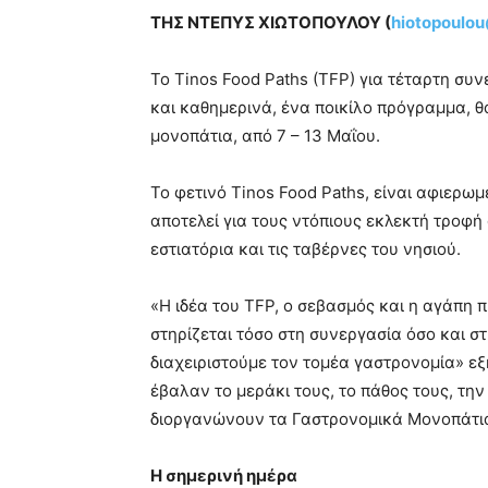
ΤΗΣ ΝΤΕΠΥΣ ΧΙΩΤΟΠΟΥΛΟΥ (
hiotopoulo
Το Tinos Food Paths (TFP) για τέταρτη συ
και καθημερινά, ένα ποικίλο πρόγραμμα, θ
μονοπάτια, από 7 – 13 Μαΐου.
Το φετινό Tinos Food Paths, είναι αφιερωμ
αποτελεί για τους ντόπιους εκλεκτή τροφή 
εστιατόρια και τις ταβέρνες του νησιού.
«Η ιδέα του TFP, ο σεβασμός και η αγάπη π
στηρίζεται τόσο στη συνεργασία όσο και 
διαχειριστούμε τον τομέα γαστρονομία» εξη
έβαλαν το μεράκι τους, το πάθος τους, την
διοργανώνουν τα Γαστρονομικά Μονοπάτια
Η σημερινή ημέρα