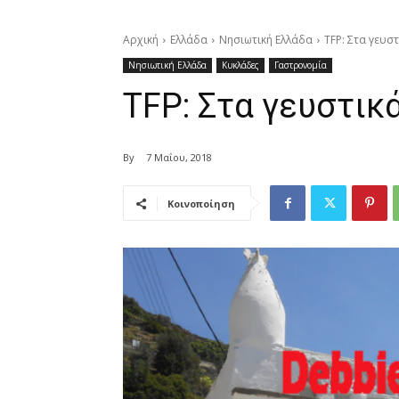
Αρχική
Ελλάδα
Νησιωτική Ελλάδα
TFP: Στα γευσ
Νησιωτική Ελλάδα
Κυκλάδες
Γαστρονομία
TFP: Στα γευστικ
By
7 Μαΐου, 2018
Κοινοποίηση