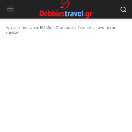
Αρχική
Νησιωτική Ελλάδα
Σποράδες
Σκόπελος – αγαπιέται
εύκολα!