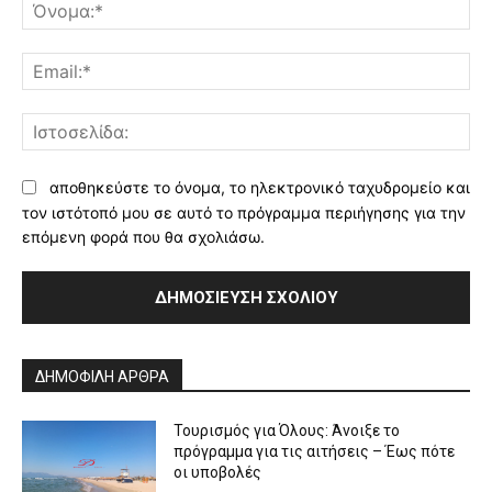
Όν
Ema
Ισ
αποθηκεύστε το όνομα, το ηλεκτρονικό ταχυδρομείο και
τον ιστότοπό μου σε αυτό το πρόγραμμα περιήγησης για την
επόμενη φορά που θα σχολιάσω.
Alternative:
ΔΗΜΟΦΙΛΗ ΑΡΘΡΑ
Τουρισμός για Όλους: Άνοιξε το
πρόγραμμα για τις αιτήσεις – Έως πότε
οι υποβολές