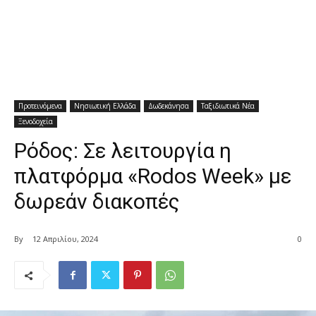
Προτεινόμενα
Νησιωτική Ελλάδα
Δωδεκάνησα
Ταξιδιωτικά Νέα
Ξενοδοχεία
Ρόδος: Σε λειτουργία η
πλατφόρμα «Rodos Week» με
δωρεάν διακοπές
By
12 Απριλίου, 2024
0