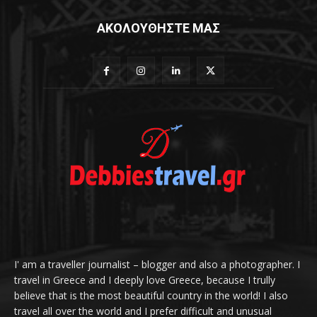
ΑΚΟΛΟΥΘΗΣΤΕ ΜΑΣ
I' am a traveller journalist – blogger and also a photographer. I
travel in Greece and I deeply love Greece, because I trully
believe that is the most beautiful country in the world! I also
travel all over the world and I prefer difficult and unusual