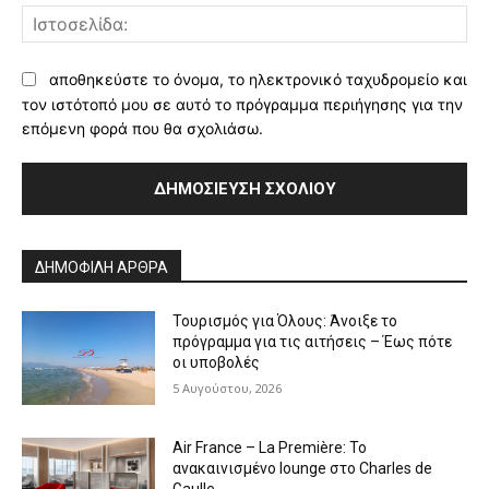
Ισ
αποθηκεύστε το όνομα, το ηλεκτρονικό ταχυδρομείο και
τον ιστότοπό μου σε αυτό το πρόγραμμα περιήγησης για την
επόμενη φορά που θα σχολιάσω.
Alternative:
ΔΗΜΟΦΙΛΗ ΑΡΘΡΑ
Τουρισμός για Όλους: Άνοιξε το
πρόγραμμα για τις αιτήσεις – Έως πότε
οι υποβολές
5 Αυγούστου, 2026
Air France – La Première: Το
ανακαινισμένο lounge στο Charles de