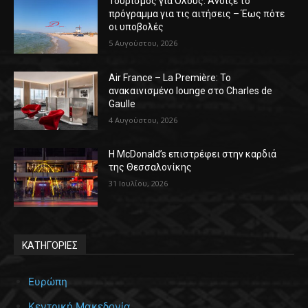
Τουρισμός για Όλους: Άνοιξε το
πρόγραμμα για τις αιτήσεις – Έως πότε
οι υποβολές
5 Αυγούστου, 2026
Air France – La Première: Το
ανακαινισμένο lounge στο Charles de
Gaulle
4 Αυγούστου, 2026
Η McDonald’s επιστρέφει στην καρδιά
της Θεσσαλονίκης
31 Ιουλίου, 2026
ΚΑΤΗΓΟΡΙΕΣ
Ευρώπη
Κεντρική Μακεδονία