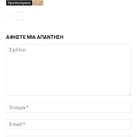
Προτεινόμενα
ΑΦΗΣΤΕ ΜΙΑ ΑΠΑΝΤΗΣΗ
Σχόλιο:
Όν
Ema