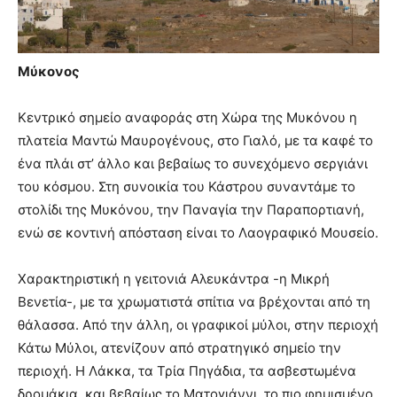
Μύκονος
Κεντρικό σημείο αναφοράς στη Χώρα της Μυκόνου η
πλατεία Μαντώ Μαυρογένους, στο Γιαλό, με τα καφέ το
ένα πλάι στ’ άλλο και βεβαίως το συνεχόμενο σεργιάνι
του κόσμου. Στη συνοικία του Κάστρου συναντάμε το
στολίδι της Μυκόνου, την Παναγία την Παραπορτιανή,
ενώ σε κοντινή απόσταση είναι το Λαογραφικό Μουσείο.
Χαρακτηριστική η γειτονιά Αλευκάντρα -η Μικρή
Βενετία-, με τα χρωματιστά σπίτια να βρέχονται από τη
θάλασσα. Από την άλλη, οι γραφικοί μύλοι, στην περιοχή
Κάτω Μύλοι, ατενίζουν από στρατηγικό σημείο την
περιοχή. Η Λάκκα, τα Τρία Πηγάδια, τα ασβεστωμένα
δρομάκια, και βεβαίως το Ματογιάννι, το πιο φημισμένο