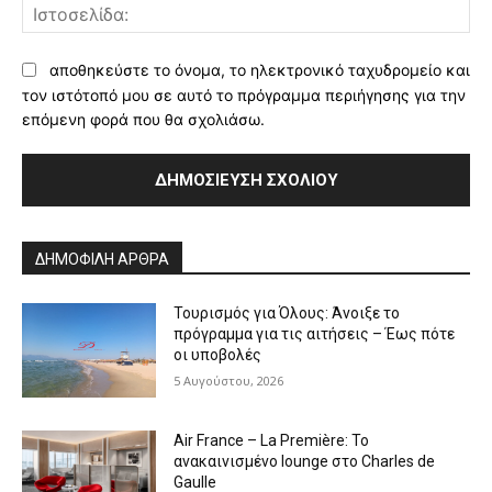
Ισ
αποθηκεύστε το όνομα, το ηλεκτρονικό ταχυδρομείο και
τον ιστότοπό μου σε αυτό το πρόγραμμα περιήγησης για την
επόμενη φορά που θα σχολιάσω.
Alternative:
ΔΗΜΟΦΙΛΗ ΑΡΘΡΑ
Τουρισμός για Όλους: Άνοιξε το
πρόγραμμα για τις αιτήσεις – Έως πότε
οι υποβολές
5 Αυγούστου, 2026
Air France – La Première: Το
ανακαινισμένο lounge στο Charles de
Gaulle