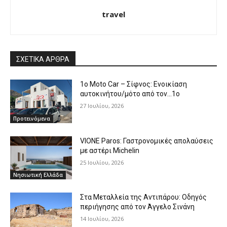
travel
ΣΧΕΤΙΚΑ ΑΡΘΡΑ
1o Moto Car – Σίφνος: Ενοικίαση
αυτοκινήτου/μότο από τον…1ο
27 Ιουλίου, 2026
Προτεινόμενα
VIONE Paros: Γαστρονομικές απολαύσεις
με αστέρι Michelin
25 Ιουλίου, 2026
Νησιωτική Ελλάδα
Στα Μεταλλεία της Αντιπάρου: Οδηγός
περιήγησης από τον Άγγελο Σινάνη
14 Ιουλίου, 2026