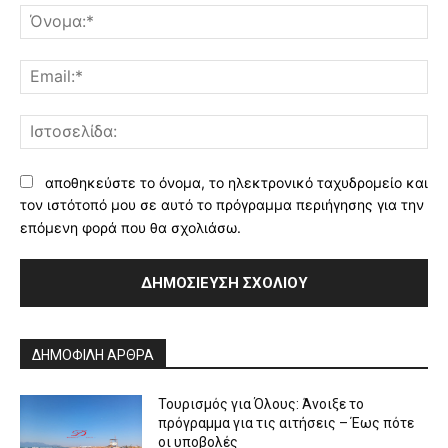
Όν
Ema
Ισ
αποθηκεύστε το όνομα, το ηλεκτρονικό ταχυδρομείο και
τον ιστότοπό μου σε αυτό το πρόγραμμα περιήγησης για την
επόμενη φορά που θα σχολιάσω.
Alternative:
ΔΗΜΟΦΙΛΗ ΑΡΘΡΑ
Τουρισμός για Όλους: Άνοιξε το
πρόγραμμα για τις αιτήσεις – Έως πότε
οι υποβολές