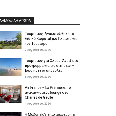
ΔΗΜΟΦΙΛΗ ΑΡΘΡΑ
Τουρισμός: Ανακοινώθηκε το
Ειδικό Χωροταξικό Πλαίσιο για
τον Τουρισμό
7 Αυγούστου, 2026
Τουρισμός για Όλους: Άνοιξε το
πρόγραμμα για τις αιτήσεις –
Έως πότε οι υποβολές
5 Αυγούστου, 2026
Air France – La Première: Το
ανακαινισμένο lounge στο
Charles de Gaulle
4 Αυγούστου, 2026
Η McDonald’s επιστρέφει στην