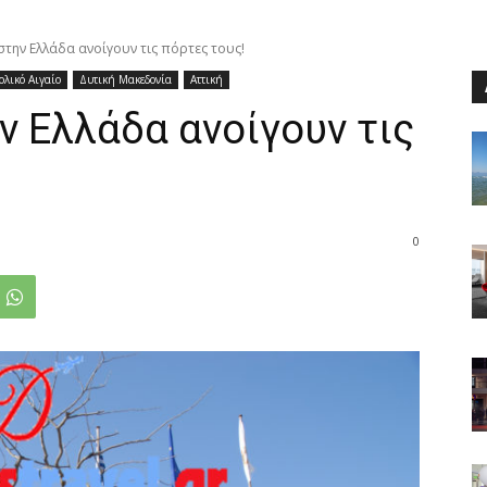
στην Ελλάδα ανοίγουν τις πόρτες τους!
ολικό Αιγαίο
Δυτική Μακεδονία
Αττική
ν Ελλάδα ανοίγουν τις
0