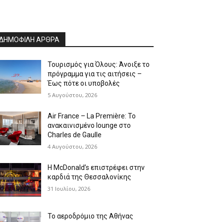
ΔΗΜΟΦΙΛΗ ΑΡΘΡΑ
Τουρισμός για Όλους: Άνοιξε το
πρόγραμμα για τις αιτήσεις –
Έως πότε οι υποβολές
5 Αυγούστου, 2026
Air France – La Première: Το
ανακαινισμένο lounge στο
Charles de Gaulle
4 Αυγούστου, 2026
Η McDonald’s επιστρέφει στην
καρδιά της Θεσσαλονίκης
31 Ιουλίου, 2026
Το αεροδρόμιο της Αθήνας