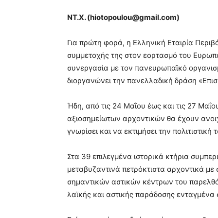
ΝΤ.Χ. (
hiotopoulou
@
gmail
.
com
)
Για πρώτη φορά, η Ελληνική Εταιρία Περιβ
συμμετοχής της στον εορτασμό του Ευρωπα
συνεργασία με τον πανευρωπαϊκό οργανισμ
διοργανώνει την πανελλαδική δράση «Επισ
Ήδη, από τις 24 Μαΐου έως και τις 27 Μαΐου
αξιοσημείωτων αρχοντικών θα έχουν ανοιχ
γνωρίσει και να εκτιμήσει την πολιτιστική 
Στα 39 επιλεγμένα ιστορικά κτήρια συμπε
μεταβυζαντινά πετρόκτιστα αρχοντικά με σ
σημαντικών αστικών κέντρων του παρελθό
λαϊκής και αστικής παράδοσης ενταγμένα 