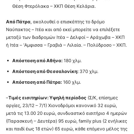
Θέση Φτερόλακα – ΧΚΠ Θέση Κελάρια.
Από Πάτρα
, ακολουθεί ο επισκέπτης το δρόμο
Ναύπακτος – Ιτέα και από εκεί μπορείτε να επιλέξετε
μεταξύ των διαδρομών Ιτέα – Δελφοί – Αράχωβα – XKΠ
ή Ιτέα – ‘Aμφισσα – Γραβιά – Λιλαία. – Πολύδροσο – ΧΚΠ.
Απόσταση από Αθήνα:
180 χλμ.
Απόσταση από Θεσσαλονίκη:
370 χλμ.
Απόσταση από Πάτρα:
160 χλμ.
–
Τιμές εισιτηρίων: Υψηλή περίοδος
(Σ/Κ, επίσημες
αργίες, 23/12 – 7/1) Χιονοδρόμοι κανονικό 32 ευρώ,
μετά τις 13.00 20 ευρώ, συνδυαστικό εισιτήριο 4 ημερών
(Παρασκευή – Δευτέρα) 95 ευρώ, family plus (2 ενήλικες
και παιδί έως 18 ετών) 65 ευρώ, κάθε επόμενο μέλος της