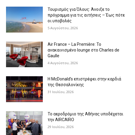
Τουρισμός για Όλους: Άνοιξε το
πρόγραμμα για τις αιτήσεις – Έως πότε
οι υποβολές
5 Αυγούστου, 2026
Air France – La Première: Το
ανακαινισμένο lounge στο Charles de
Gaulle
4 Αυγούστου, 2026
Η McDonald’s επιστρέφει στην καρδιά
της Θεσσαλονίκης
31 Ιουλίου, 2026
Το αεροδρόμιο της Αθήνας υποδέχεται
την AIRCAIRO
29 Ιουλίου, 2026