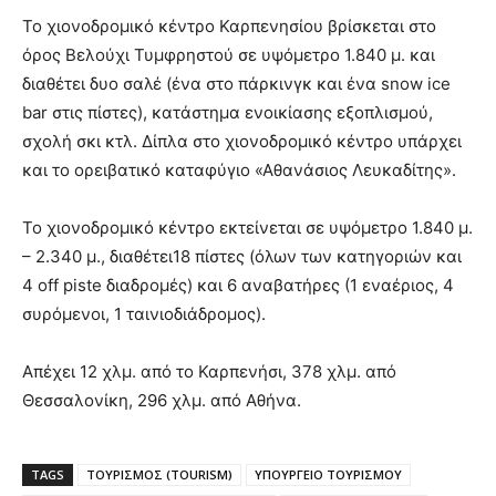
Το χιονοδρομικό κέντρο Καρπενησίου βρίσκεται στο
όρος Βελούχι Τυμφρηστού σε υψόμετρο 1.840 μ. και
διαθέτει δυο σαλέ (ένα στο πάρκινγκ και ένα snow ice
bar στις πίστες), κατάστημα ενοικίασης εξοπλισμού,
σχολή σκι κτλ. Δίπλα στο χιονοδρομικό κέντρο υπάρχει
και το ορειβατικό καταφύγιο «Αθανάσιος Λευκαδίτης».
Το χιονοδρομικό κέντρο εκτείνεται σε υψόμετρο 1.840 μ.
– 2.340 μ., διαθέτει18 πίστες (όλων των κατηγοριών και
4 off piste διαδρομές) και 6 αναβατήρες (1 εναέριος, 4
συρόμενοι, 1 ταινιοδιάδρομος).
Απέχει 12 χλμ. από το Καρπενήσι, 378 χλμ. από
Θεσσαλονίκη, 296 χλμ. από Αθήνα.
TAGS
ΤΟΥΡΙΣΜΟΣ (TOURISM)
ΥΠΟΥΡΓΕΙΟ ΤΟΥΡΙΣΜΟΥ