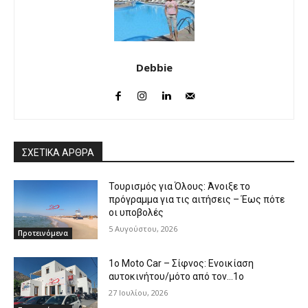
Debbie
ΣΧΕΤΙΚΑ ΑΡΘΡΑ
Τουρισμός για Όλους: Άνοιξε το
πρόγραμμα για τις αιτήσεις – Έως πότε
οι υποβολές
5 Αυγούστου, 2026
Προτεινόμενα
1o Moto Car – Σίφνος: Ενοικίαση
αυτοκινήτου/μότο από τον…1ο
27 Ιουλίου, 2026