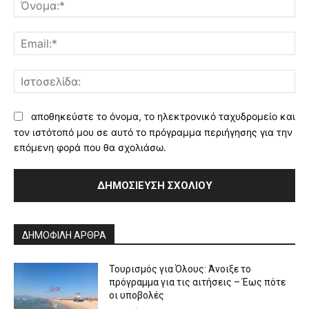
Όν
Ema
Ισ
αποθηκεύστε το όνομα, το ηλεκτρονικό ταχυδρομείο και
τον ιστότοπό μου σε αυτό το πρόγραμμα περιήγησης για την
επόμενη φορά που θα σχολιάσω.
Alternative:
ΔΗΜΟΦΙΛΗ ΑΡΘΡΑ
Τουρισμός για Όλους: Άνοιξε το
πρόγραμμα για τις αιτήσεις – Έως πότε
οι υποβολές