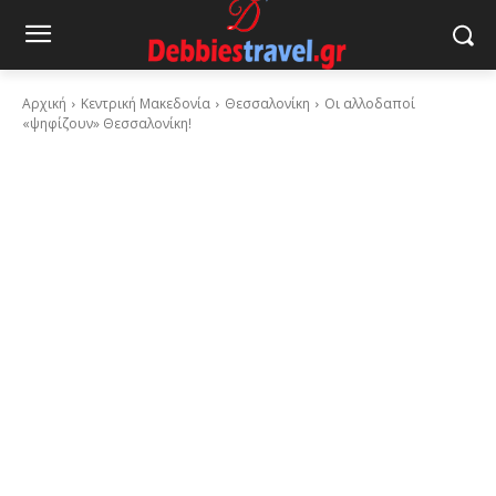
Αρχική
Κεντρική Μακεδονία
Θεσσαλονίκη
Οι αλλοδαποί
«ψηφίζουν» Θεσσαλονίκη!