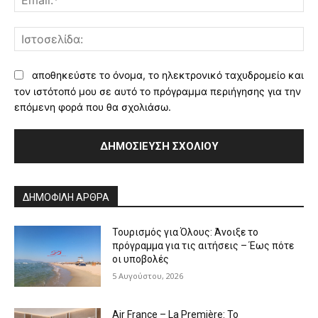
Ισ
αποθηκεύστε το όνομα, το ηλεκτρονικό ταχυδρομείο και
τον ιστότοπό μου σε αυτό το πρόγραμμα περιήγησης για την
επόμενη φορά που θα σχολιάσω.
Alternative:
ΔΗΜΟΦΙΛΗ ΑΡΘΡΑ
Τουρισμός για Όλους: Άνοιξε το
πρόγραμμα για τις αιτήσεις – Έως πότε
οι υποβολές
5 Αυγούστου, 2026
Air France – La Première: Το