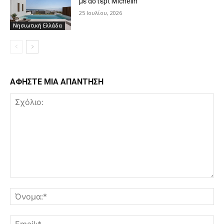
με αστέρι Michelin
25 Ιουλίου, 2026
Νησιωτική Ελλάδα
ΑΦΗΣΤΕ ΜΙΑ ΑΠΑΝΤΗΣΗ
Σχόλιο:
Όν
Ema