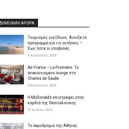
ΔΗΜΟΦΙΛΗ ΑΡΘΡΑ
Τουρισμός για Όλους: Άνοιξε το
πρόγραμμα για τις αιτήσεις –
Έως πότε οι υποβολές
5 Αυγούστου, 2026
Air France – La Première: Το
ανακαινισμένο lounge στο
Charles de Gaulle
4 Αυγούστου, 2026
Η McDonald’s επιστρέφει στην
καρδιά της Θεσσαλονίκης
31 Ιουλίου, 2026
Το αεροδρόμιο της Αθήνας