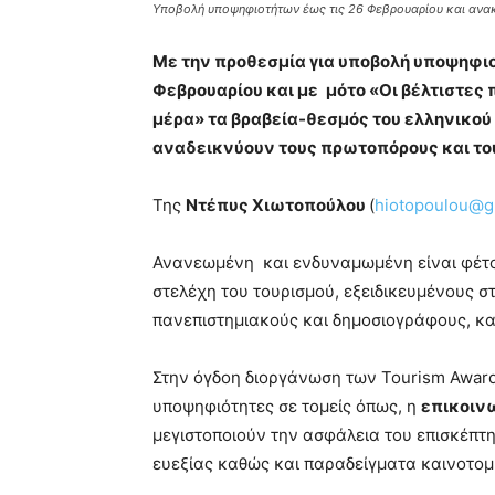
Υποβολή υποψηφιοτήτων έως τις 26 Φεβρουαρίου και ανα
Με την προθεσμία για υποβολή υποψηφι
Φεβρουαρίου και με
μότο «Οι βέλτιστες 
μέρα» τα βραβεία-θεσμός του ελληνικού
αναδεικνύουν τους πρωτοπόρους και το
Της
Ντέπυς Χιωτοπούλου
(
hiotopoulou@g
Ανανεωμένη και ενδυναμωμένη είναι φέτος
στελέχη του τουρισμού, εξειδικευμένους σ
πανεπιστημιακούς και δημοσιογράφους, κα
Στην όγδοη διοργάνωση των Tourism Awards
υποψηφιότητες σε τομείς όπως, η
επικοιν
μεγιστοποιούν την ασφάλεια του επισκέπτη
ευεξίας καθώς και παραδείγματα καινοτομ