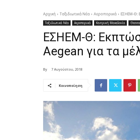
Αρχική
Ταξιδιωτικά Νέα
Αεροπορικά
ΕΣΗΕΜ-Θ: Ε
Ταξιδιωτικά Νέα
Αεροπορικά
Κεντρική Μακεδονία
Θεσσα
ΕΣΗΕΜ-Θ: Εκπτώσε
Aegean για τα μέ
By
7 Αυγούστου, 2018
Κοινοποίηση