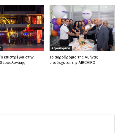
η
Αεροπορικά
’s επιστρέφει στην
Το αεροδρόμιο της Αθήνας
 Θεσσαλονίκης
υποδέχεται την AIRCAIRO