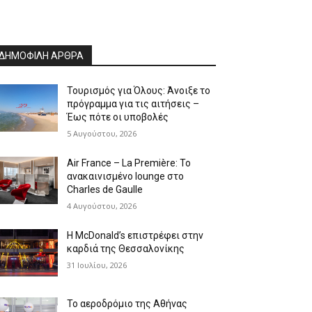
ΔΗΜΟΦΙΛΗ ΑΡΘΡΑ
Τουρισμός για Όλους: Άνοιξε το
πρόγραμμα για τις αιτήσεις –
Έως πότε οι υποβολές
5 Αυγούστου, 2026
Air France – La Première: Το
ανακαινισμένο lounge στο
Charles de Gaulle
4 Αυγούστου, 2026
Η McDonald’s επιστρέφει στην
καρδιά της Θεσσαλονίκης
31 Ιουλίου, 2026
Το αεροδρόμιο της Αθήνας