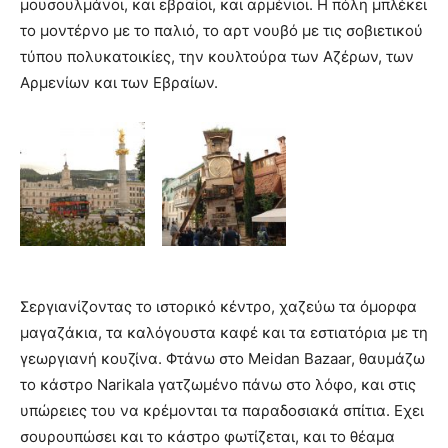
μουσουλμάνοι, και εβραίοι, και αρμένιοι. Η πόλη μπλέκει
το μοντέρνο με το παλιό, το αρτ νουβό με τις σοβιετικού
τύπου πολυκατοικίες, την κουλτούρα των Αζέρων, των
Αρμενίων και των Εβραίων.
Σεργιανίζοντας το ιστορικό κέντρο, χαζεύω τα όμορφα
μαγαζάκια, τα καλόγουστα καφέ και τα εστιατόρια με τη
γεωργιανή κουζίνα. Φτάνω στο Meidan Bazaar, θαυμάζω
το κάστρο Narikala γατζωμένο πάνω στο λόφο, και στις
υπώρειες του να κρέμονται τα παραδοσιακά σπίτια. Εχει
σουρουπώσει και το κάστρο φωτίζεται, και το θέαμα