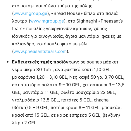
στο ποτάμι και σ’ ένα τμήμα της πόλης
(
www.mgroup.ge
), «Bread House» δίπλα στα παλιά
λουτρά (
www.mgroup.ge
), στο Sighnaghi «Pheasant’s
tears» ποικιλίες γεωργιανών κρασιών, χώρος
ιδανικός για οινογνωσία, άγρια μανιτάρια, φακές με
κόλιανδρο, κοτόπουλο ψητό με μέλι
(
www.pheasantstears.com
).
Ενδεικτικές τιμές προϊόντων:
σε σούπερ μάρκετ
νερό μικρό 30 Tetri, αναψυκτικό κουτί 1,10 GEL,
μακαρόνια 1,20 – 3,10 GEL, Νες καφέ 50 γρ. 3,70 GEL,
σε εστιατόριο σαλάτα 9 – 10 GEL, χατσαπούρι 9 – 13,5
GEL, μανιτάρια 11 GEL, φιλέτο μοσχαρίσιο 22 GEL,
ντολμαδάκια 13,5 GEL, πατάτες 5 GEL, chacha
(βότκα) 5 – 9 GEL, ποτήρι κρασί 8 – 11 GEL, μπουκάλι
κρασί από 15 GEL, σε καφέ εσπρέσο 5 GEL, βενζίνη/
λίτρο 2 GEL.