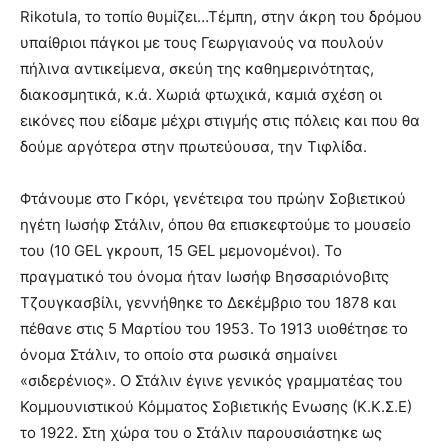
Rikotula, το τοπίο θυμίζει…Τέμπη, στην άκρη του δρόμου
υπαίθριοι πάγκοι με τους Γεωργιανούς να πουλούν
πήλινα αντικείμενα, σκεύη της καθημερινότητας,
διακοσμητικά, κ.ά. Χωριά φτωχικά, καμιά σχέση οι
εικόνες που είδαμε μέχρι στιγμής στις πόλεις και που θα
δούμε αργότερα στην πρωτεύουσα, την Τιφλίδα.
Φτάνουμε στο Γκόρι, γενέτειρα του πρώην Σοβιετικού
ηγέτη Ιωσήφ Στάλιν, όπου θα επισκεφτούμε το μουσείο
του (10 GEL γκρουπ, 15 GEL μεμονομένοι). Το
πραγματικό του όνομα ήταν Ιωσήφ Βησσαριόνοβιτς
Τζουγκασβίλι, γεννήθηκε το Δεκέμβριο του 1878 και
πέθανε στις 5 Μαρτίου του 1953. Το 1913 υιοθέτησε το
όνομα Στάλιν, το οποίο στα ρωσικά σημαίνει
«σιδερένιος». Ο Στάλιν έγινε γενικός γραμματέας του
Κομμουνιστικού Κόμματος Σοβιετικής Ενωσης (Κ.Κ.Σ.Ε)
το 1922. Στη χώρα του ο Στάλιν παρουσιάστηκε ως