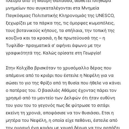
πλευρά από τη Μαύρη Θάλασσα, διαθέτει πληθώρα
μνημείων που συγκαταλέγονται στα Μνημεία
Παγκόσμιας Πολιτιστικής Κληρονομιάς της UNESCO,
ξεχωρίζει με τα πάρκα της, τις όμορφες κωμοπόλεις,
τους βοτανικούς κήπους, τα σπήλαια, την τοπική της
κουζίνα και τα κρασιά, η δε πρωτεύουσά της – η
Τυφλίδα- πραγματικά σ’ αφήνει άφωνο με την
γραφικότητά της. Καλώς ορίσατε στη Γεωργία!
Στην Κολχίδα βρισκόταν το χρυσόμαλλο δέρας που
απέμεινε από το κριάρι που έστειλε η Νεφέλη για να
σώσει το γιο της Φρίξο από τη θυσία που ήθελε να κάνει
ο πατέρας του. Ο βασιλιάς Αθάμας έχοντας πάρει τον
χρησμό από το μαντείο των Δελφών ότι ήταν ευθύνη
του γιου του το γεγονός πως δε φύτρωσε το σιτάρι
εκείνη τη χρονιά, αποφάσισε να τον θυσιάσει. Ετσι η
μητέρα του Νεφέλη, η οποία είχε πεθάνει, έστειλε από
τον ουρανό ένα κριάρι με χρυσό δέρμα να τον αρπάξει