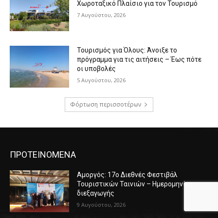
Χωροταξικό Πλαίσιο για τον Τουρισμό
7 Αυγούστου, 2026
Τουρισμός για Όλους: Άνοιξε το
πρόγραμμα για τις αιτήσεις – Έως πότε
οι υποβολές
5 Αυγούστου, 2026
Φόρτωση περισσοτέρων
ΠΡΟΤΕΙΝΟΜΕΝΑ
Αμοργός: 17ο Διεθνές Φεστιβάλ
Τουριστικών Ταινιών – Ημερομηνίες
διεξαγωγής
9 Αυγούστου, 2026