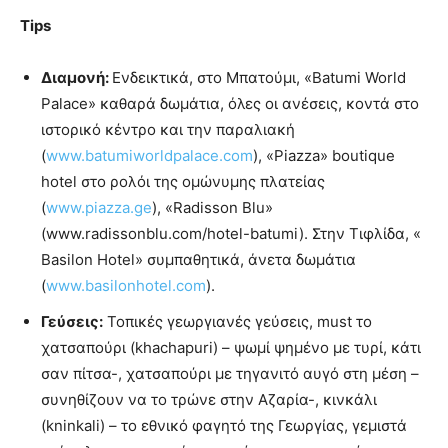
Tips
Διαμονή:
Ενδεικτικά, στο Μπατούμι, «Batumi World
Palace» καθαρά δωμάτια, όλες οι ανέσεις, κοντά στο
ιστορικό κέντρο και την παραλιακή
(
www.batumiworldpalace.com
), «Piazza» boutique
hotel στο ρολόι της ομώνυμης πλατείας
(
www.piazza.ge
), «Radisson Blu»
(www.radissonblu.com/hotel-batumi). Στην Τιφλίδα, «
Basilon Hotel» συμπαθητικά, άνετα δωμάτια
(
www.basilonhotel.com
).
Γεύσεις:
Τοπικές γεωργιανές γεύσεις, must το
χατσαπούρι (khachapuri) – ψωμί ψημένο με τυρί, κάτι
σαν πίτσα-, χατσαπούρι με τηγανιτό αυγό στη μέση –
συνηθίζουν να το τρώνε στην Αζαρία-, κινκάλι
(kninkali) – το εθνικό φαγητό της Γεωργίας, γεμιστά