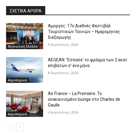
ΣΧΕΤΙΚΑ ΑΡΘΡΑ
Αμοργός: 17ο Διεθνές Φεστιβάλ
Τουριστικών Ταινιών – Ημερομηνίες
διεξαγωγής
9 Αυγούστου, 2026
Νησιωτική Ελλάδα
AEGEAN: ‘Έσπασε’ το φράγμα των 2 εκατ.
επιβατών σ’ ένα μήνα
8 Αυγούστου, 2026
Αεροπορικά
Air France – La Première: Το
ανακαινισμένο lounge στο Charles de
Gaulle
4 Αυγούστου, 2026
Αεροπορικά