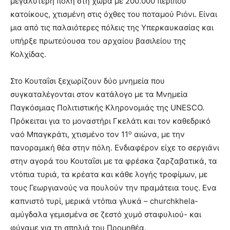
μεγαλύτερη πόλη στη χώρα με 200.000 περίπου
κατοίκους, χτισμένη στις όχθες του ποταμού Ριόνι. Είναι
μια από τις παλαιότερες πόλεις της Υπερκαυκασίας και
υπήρξε πρωτεύουσα του αρχαίου βασιλείου της
Κολχίδας.
Στο Κουταΐσι ξεχωρίζουν δύο μνημεία που
συγκαταλέγονται στον κατάλογο με τα Μνημεία
Παγκόσμιας Πολιτιστικής Κληρονομιάς της UNESCO.
Πρόκειται για το μοναστήρι Γκελάτι και τον καθεδρικό
ο
ναό Μπαγκράτι, χτισμένο τον 11
αιώνα, με την
πανοραμική θέα στην πόλη. Ενδιαφέρον είχε το σεργιάνι
στην αγορά του Κουταΐσι με τα φρέσκα ζαρζαβατικά, τα
ντόπια τυριά, τα κρέατα και κάθε λογής τροφίμων, με
τους Γεωργιανούς να πουλούν την πραμάτεια τους. Ενα
καπνιστό τυρί, μερικά ντόπια γλυκά – churchkhela-
αμύγδαλα γεμισμένα σε ζεστό χυμό σταφυλιού- και
φύγαμε για τη σπηλιά του Προμηθέα.