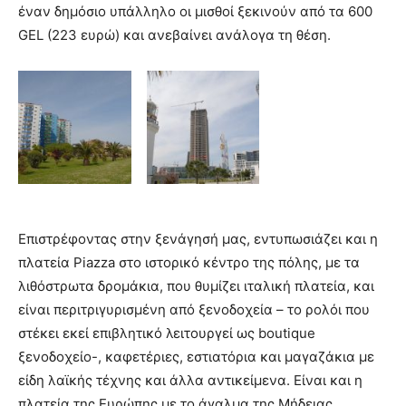
έναν δημόσιο υπάλληλο οι μισθοί ξεκινούν από τα 600
GEL (223 ευρώ) και ανεβαίνει ανάλογα τη θέση.
Επιστρέφοντας στην ξενάγησή μας, εντυπωσιάζει και η
πλατεία Piazza στο ιστορικό κέντρο της πόλης, με τα
λιθόστρωτα δρομάκια, που θυμίζει ιταλική πλατεία, και
είναι περιτριγυρισμένη από ξενοδοχεία – το ρολόι που
στέκει εκεί επιβλητικό λειτουργεί ως boutique
ξενοδοχείο-, καφετέριες, εστιατόρια και μαγαζάκια με
είδη λαϊκής τέχνης και άλλα αντικείμενα. Είναι και η
πλατεία της Ευρώπης με το άγαλμα της Μήδειας,