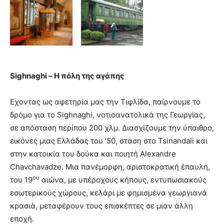
Sighnaghi – Η πόλη της αγάπης
Εχοντας ως αφετηρία μας την Τιφλίδα, παίρνουμε το
δρόμο για το Sighnaghi, νοτιοανατολικά της Γεωργίας,
σε απόσταση περίπου 200 χλμ. Διασχίζουμε την ύπαιθρο,
εικόνες μιας Ελλάδας του ’50, στάση στο Tsinandali και
στην κατοικία του δούκα και ποιητή Alexandre
Chavchavadze. Μια πανέμορφη, αριστοκρατική έπαυλη,
ου
του 19
αιώνα, με υπέροχους κήπους, εντυπωσιακούς
εσωτερικούς χώρους, κελάρι με φημισμένα γεωργιανά
κρασιά, μεταφέρουν τους επισκέπτες σε μιαν άλλη
εποχή.