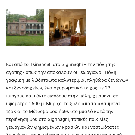
Και από το Tsinandali στο Sighnaghi – την πόλη της
αγάπης- όπως την αποκαλούν οι Γεωργιανοί. Πόλη
γραφική με λιθόστρωτα καλντερίμια, πληθώρα ξενώνων
και ξενοδοχείων, ένα οχυρωματικό τείχος με 23
πύργους και πέντε εισόδους στην πόλη, χτισμένη σε
υψόμετρο 1.500 μ. Μυρίζει το ξύλο από τα αναμμένα
τζάκια, το Μέτσοβο μου ήρθε στο μυαλό κατά την
περιήγησή μου στο Sighnaghi, τοπικές ποικιλίες
γεωργιανών φημισμένων κρασιών και νοστιμότατες
λιχουδιές, τσουγκρίσαμε στην υγειά μας και σιγά σιγά,