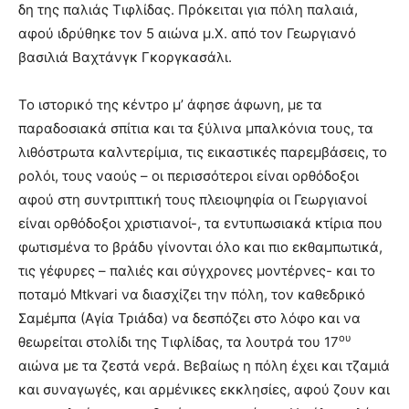
δη της παλιάς Τιφλίδας. Πρόκειται για πόλη παλαιά,
αφού ιδρύθηκε τον 5 αιώνα μ.Χ. από τον Γεωργιανό
βασιλιά Βαχτάνγκ Γκοργκασάλι.
Το ιστορικό της κέντρο μ’ άφησε άφωνη, με τα
παραδοσιακά σπίτια και τα ξύλινα μπαλκόνια τους, τα
λιθόστρωτα καλντερίμια, τις εικαστικές παρεμβάσεις, το
ρολόι, τους ναούς – οι περισσότεροι είναι ορθόδοξοι
αφού στη συντριπτική τους πλειοψηφία οι Γεωργιανοί
είναι ορθόδοξοι χριστιανοί-, τα εντυπωσιακά κτίρια που
φωτισμένα το βράδυ γίνονται όλο και πιο εκθαμπωτικά,
τις γέφυρες – παλιές και σύγχρονες μοντέρνες- και το
ποταμό Mtkvari να διασχίζει την πόλη, τον καθεδρικό
Σαμέμπα (Αγία Τριάδα) να δεσπόζει στο λόφο και να
ου
θεωρείται στολίδι της Τιφλίδας, τα λουτρά του 17
αιώνα με τα ζεστά νερά. Βεβαίως η πόλη έχει και τζαμιά
και συναγωγές, και αρμένικες εκκλησίες, αφού ζουν και