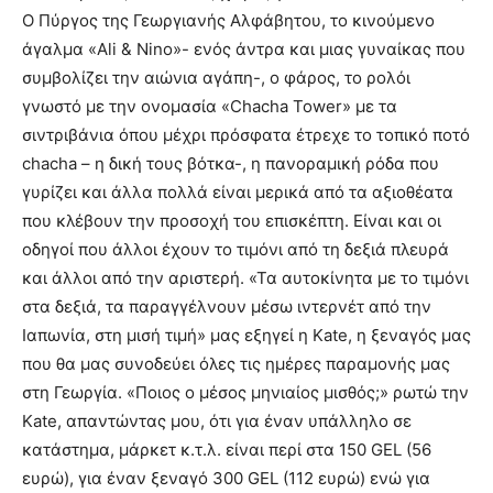
Ο Πύργος της Γεωργιανής Αλφάβητου, το κινούμενο
άγαλμα «Ali & Nino»- ενός άντρα και μιας γυναίκας που
συμβολίζει την αιώνια αγάπη-, ο φάρος, το ρολόι
γνωστό με την ονομασία «Chacha Tower» με τα
σιντριβάνια όπου μέχρι πρόσφατα έτρεχε το τοπικό ποτό
chacha – η δική τους βότκα-, η πανοραμική ρόδα που
γυρίζει και άλλα πολλά είναι μερικά από τα αξιοθέατα
που κλέβουν την προσοχή του επισκέπτη. Είναι και οι
οδηγοί που άλλοι έχουν το τιμόνι από τη δεξιά πλευρά
και άλλοι από την αριστερή. «Τα αυτοκίνητα με το τιμόνι
στα δεξιά, τα παραγγέλνουν μέσω ιντερνέτ από την
Ιαπωνία, στη μισή τιμή» μας εξηγεί η Kate, η ξεναγός μας
που θα μας συνοδεύει όλες τις ημέρες παραμονής μας
στη Γεωργία. «Ποιος ο μέσος μηνιαίος μισθός;» ρωτώ την
Kate, απαντώντας μου, ότι για έναν υπάλληλο σε
κατάστημα, μάρκετ κ.τ.λ. είναι περί στα 150 GEL (56
ευρώ), για έναν ξεναγό 300 GEL (112 ευρώ) ενώ για