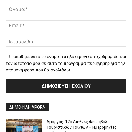
Σχόλιο:
Όν
Ema
Ισ
αποθηκεύστε το όνομα, το ηλεκτρονικό ταχυδρομείο και
τον ιστότοπό μου σε αυτό το πρόγραμμα περιήγησης για την
επόμενη φορά που θα σχολιάσω.
Alternative:
ΔΗΜΟΦΙΛΗ ΑΡΘΡΑ
Αμοργός: 17ο Διεθνές Φεστιβάλ
Τουριστικών Ταινιών – Ημερομηνίες