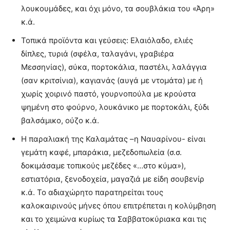
λουκουμάδες, και όχι μόνο, τα σουβλάκια του «Άρη»
κ.ά.
Τοπικά προϊόντα και γεύσεις: Ελαιόλαδο, ελιές
δίπλες, τυριά (σφέλα, ταλαγάνι, γραβιέρα
Μεσσηνίας), σύκα, πορτοκάλια, παστέλι, λαλάγγια
(σαν κριτσίνια), καγιανάς (αυγά με ντομάτα) με ή
χωρίς χοιρινό παστό, γουρνοπούλα με κρούστα
ψημένη στο φούρνο, λουκάνικο με πορτοκάλι, ξύδι
βαλσάμικο, ούζο κ.ά.
Η παραλιακή της Καλαμάτας –η Ναυαρίνου- είναι
γεμάτη καφέ, μπαράκια, μεζεδοπωλεία (σ.σ.
δοκιμάσαμε τοπικούς μεζέδες «…στο κύμα»),
εστιατόρια, ξενοδοχεία, μαγαζιά με είδη σουβενίρ
κ.ά. Το αδιαχώρητο παρατηρείται τους
καλοκαιρινούς μήνες όπου επιτρέπεται η κολύμβηση
και το χειμώνα κυρίως τα Σαββατοκύριακα και τις