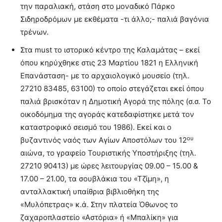
την παραλιακή, στάση στο μοναδικό Πάρκο
Σιδηροδρόμων με εκθέματα -τι άλλο;- παλιά βαγόνια
τρένων.
Στα must το ιστορικό κέντρο της Καλαμάτας – εκεί
όπου κηρύχθηκε στις 23 Μαρτίου 1821 η Ελληνική
Επανάσταση- με το αρχαιολογικό μουσείο (τηλ.
27210 83485, 63100) το οποίο στεγάζεται εκεί όπου
παλιά βρισκόταν η Δημοτική Αγορά της πόλης (σ.σ. Το
οικοδόμημα της αγοράς κατεδαφίστηκε μετά τον
καταστροφικό σεισμό του 1986). Εκεί και ο
ου
βυζαντινός ναός των Αγίων Αποστόλων του 12
αιώνα, το γραφείο Τουριστικής Υποστήριξης (τηλ.
27210 90413) με ώρες λειτουργίας 09.00 – 15.00 &
17.00 – 21.00, τα σουβλάκια του «Τζίμη», η
ανταλλακτική υπαίθρια βιβλιοθήκη της
«Μυλόπετρας» κ.ά. Στην πλατεία Όθωνος το
ζαχαροπλαστείο «Αστόρια» ή «Μπαλίκη» για