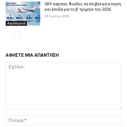
SKY express: Άνοδος σε επιβατική κίνηση
και έσοδα για το β’ τρίμηνο του 2026
29 Ιουλίου, 2026
Αεροπορικά
ΑΦΗΣΤΕ ΜΙΑ ΑΠΑΝΤΗΣΗ
Σχόλιο:
Όν