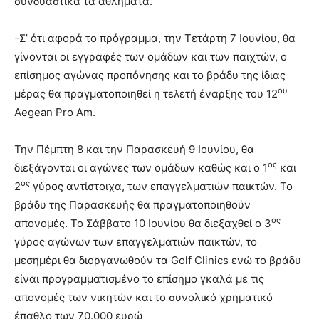
συνδυαστικά τα αθλήματα.
-Σ’ ότι αφορά το πρόγραμμα, την Τετάρτη 7 Ιουνίου, θα
γίνονται οι εγγραφές των ομάδων και των παιχτών, ο
επίσημος αγώνας προπόνησης και το βράδυ της ίδιας
ου
μέρας θα πραγματοποιηθεί η τελετή έναρξης του 12
Aegean Pro Am.
Την Πέμπτη 8 και την Παρασκευή 9 Ιουνίου, θα
ος
διεξάγονται οι αγώνες των ομάδων καθώς και ο 1
και
ος
2
γύρος αντίστοιχα, των επαγγελματιών παικτών. Το
βράδυ της Παρασκευής θα πραγματοποιηθούν
ος
απονομές. Το Σάββατο 10 Ιουνίου θα διεξαχθεί ο 3
γύρος αγώνων των επαγγελματιών παικτών, το
μεσημέρι θα διοργανωθούν τα Golf Clinics ενώ το βράδυ
είναι προγραμματισμένο το επίσημο γκαλά με τις
απονομές των νικητών και το συνολικό χρηματικό
έπαθλο των 70.000 ευρώ