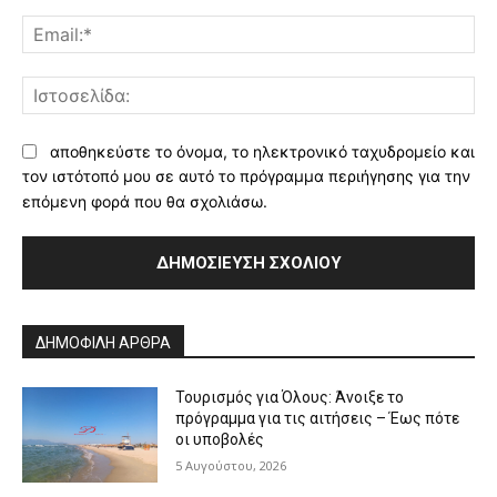
Ema
Ισ
αποθηκεύστε το όνομα, το ηλεκτρονικό ταχυδρομείο και
τον ιστότοπό μου σε αυτό το πρόγραμμα περιήγησης για την
επόμενη φορά που θα σχολιάσω.
Alternative:
ΔΗΜΟΦΙΛΗ ΑΡΘΡΑ
Τουρισμός για Όλους: Άνοιξε το
πρόγραμμα για τις αιτήσεις – Έως πότε
οι υποβολές
5 Αυγούστου, 2026