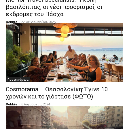
βασιλόπιτας, οι νέοι προορισμοί, οι
εκδρομές του Πάσχα
Debbie
-
22 Φεβρουαρίου, 2025
Προτεινόμενα
Cosmorama – Θεσσαλονίκη: Έγινε 10
χρονών και το γιόρτασε (ΦΩΤΟ)
Debbie
-
6 Αυγούστου, 2024