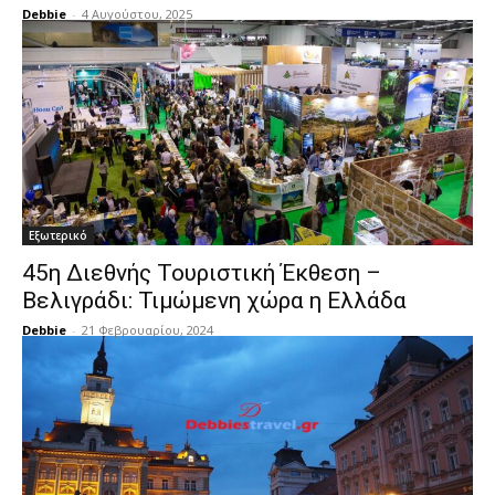
Debbie
-
4 Αυγούστου, 2025
Εξωτερικό
45η Διεθνής Τουριστική Έκθεση –
Βελιγράδι: Τιμώμενη χώρα η Ελλάδα
Debbie
-
21 Φεβρουαρίου, 2024