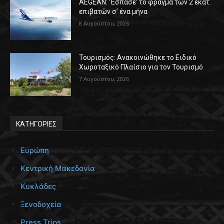
AEGEAN: ‘Έσπασε’ το φράγμα των 2 εκατ.
επιβατών σ’ ένα μήνα
8 Αυγούστου, 2026
Τουρισμός: Ανακοινώθηκε το Ειδικό
Χωροταξικό Πλαίσιο για τον Τουρισμό
7 Αυγούστου, 2026
ΚΑΤΗΓΟΡΙΕΣ
Ευρώπη
Κεντρική Μακεδονία
Κυκλάδες
Ξενοδοχεία
Press Trips