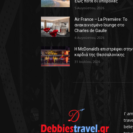
Έως πότε οι υποβολές
5 Αυγούστου, 2026
Air France – La Première: Το
ανακαινισμένο lounge στο
Charles de Gaulle
4 Αυγούστου, 2026
Η McDonald’s επιστρέφει στην
καρδιά της Θεσσαλονίκης
31 Ιουλίου, 2026
I' a
trav
belie