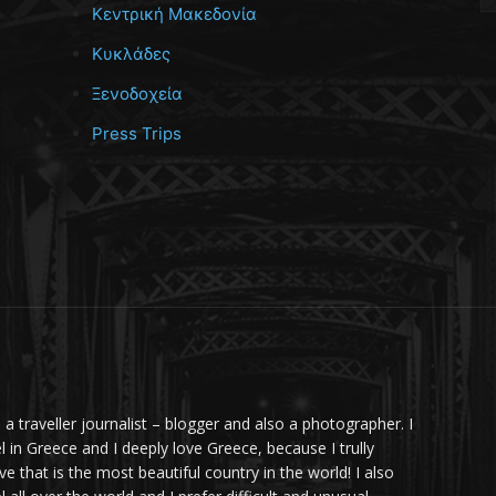
Κεντρική Μακεδονία
Κυκλάδες
Ξενοδοχεία
Press Trips
m a traveller journalist – blogger and also a photographer. I
el in Greece and I deeply love Greece, because I trully
ve that is the most beautiful country in the world! I also