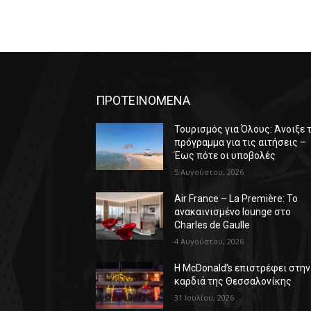
ΠΡΟΤΕΙΝΟΜΕΝΑ
Τουρισμός για Όλους: Άνοιξε 
πρόγραμμα για τις αιτήσεις –
Έως πότε οι υποβολές
5 Αυγούστου, 2026
Air France – La Première: Το
ανακαινισμένο lounge στο
Charles de Gaulle
4 Αυγούστου, 2026
Η McDonald’s επιστρέφει στην
καρδιά της Θεσσαλονίκης
31 Ιουλίου, 2026