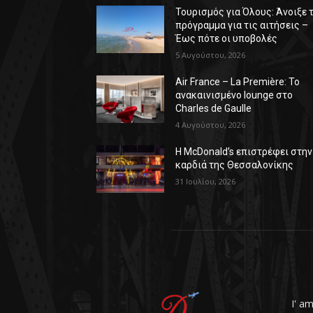
Τουρισμός για Όλους: Άνοιξε 
πρόγραμμα για τις αιτήσεις –
Έως πότε οι υποβολές
5 Αυγούστου, 2026
Air France – La Première: Το
ανακαινισμένο lounge στο
Charles de Gaulle
4 Αυγούστου, 2026
Η McDonald’s επιστρέφει στην
καρδιά της Θεσσαλονίκης
31 Ιουλίου, 2026
I' a