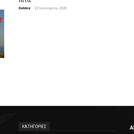
πίτα
Debbie
-
23 Ιανουαρίου, 2020
ΚΑΤΗΓΟΡΙΕΣ
Α