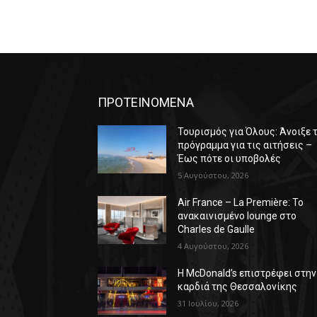
ΠΡΟΤΕΙΝΟΜΕΝΑ
Τουρισμός για Όλους: Άνοιξε 
πρόγραμμα για τις αιτήσεις –
Έως πότε οι υποβολές
5 Αυγούστου, 2026
Air France – La Première: Το
ανακαινισμένο lounge στο
Charles de Gaulle
4 Αυγούστου, 2026
Η McDonald’s επιστρέφει στην
καρδιά της Θεσσαλονίκης
31 Ιουλίου, 2026