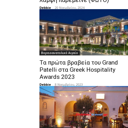
λάμψη παρέμεινε (ΦΩΤΟ)
Debbie
-
20 Νοεμβρίου, 2024
Βορειοανατολικό Αιγαίο
Τα πρώτα βραβεία του Grand
Patelli στα Greek Hospitality
Awards 2023
Debbie
-
8 Νοεμβρίου, 2023