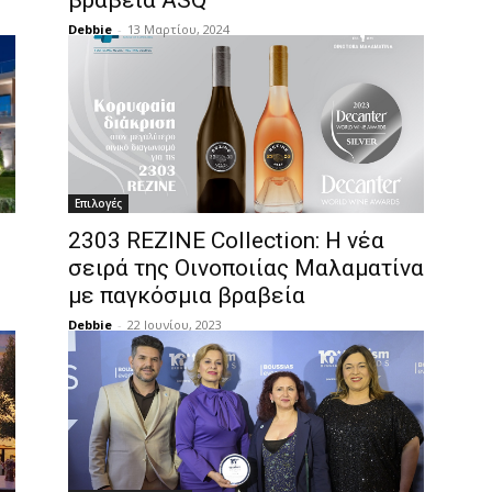
βραβεία ASQ
Debbie
-
13 Μαρτίου, 2024
Επιλογές
2303 REZINE Collection: Η νέα
σειρά της Οινοποιίας Μαλαματίνα
με παγκόσμια βραβεία
Debbie
-
22 Ιουνίου, 2023