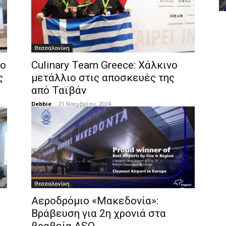
Θεσσαλονίκη
 ο
Culinary Team Greece: Χάλκινο
ς
μετάλλιο στις αποσκευές της
από Ταϊβάν
Debbie
-
21 Νοεμβρίου, 2024
Θεσσαλονίκη
Αεροδρόμιο «Μακεδονία»:
Βράβευση για 2η χρονιά στα