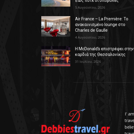
Έως πότε οι υποβολές
5 Αυγούστου, 2026
Air France – La Première: Το
ανακαινισμένο lounge στο
Charles de Gaulle
4 Αυγούστου, 2026
Η McDonald’s επιστρέφει στην
καρδιά της Θεσσαλονίκης
31 Ιουλίου, 2026
I' a
trav
belie
trave