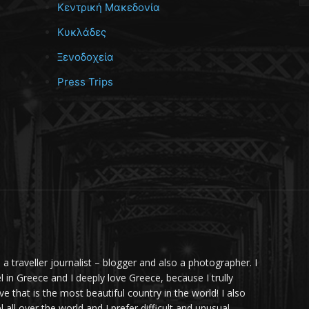
Κεντρική Μακεδονία
Κυκλάδες
Ξενοδοχεία
Press Trips
m a traveller journalist – blogger and also a photographer. I
el in Greece and I deeply love Greece, because I trully
ve that is the most beautiful country in the world! I also
l all over the world and I prefer difficult and unusual