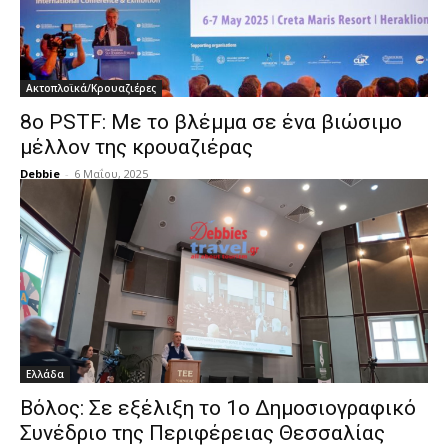
Ακτοπλοϊκά/Κρουαζιέρες
8ο PSTF: Με το βλέμμα σε ένα βιώσιμο
μέλλον της κρουαζιέρας
Debbie
-
6 Μαΐου, 2025
Ελλάδα
Βόλος: Σε εξέλιξη το 1ο Δημοσιογραφικό
Συνέδριο της Περιφέρειας Θεσσαλίας