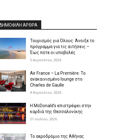
ΔΗΜΟΦΙΛΗ ΑΡΘΡΑ
Τουρισμός για Όλους: Άνοιξε το
πρόγραμμα για τις αιτήσεις –
Έως πότε οι υποβολές
5 Αυγούστου, 2026
Air France – La Première: Το
ανακαινισμένο lounge στο
Charles de Gaulle
4 Αυγούστου, 2026
Η McDonald’s επιστρέφει στην
καρδιά της Θεσσαλονίκης
31 Ιουλίου, 2026
Το αεροδρόμιο της Αθήνας