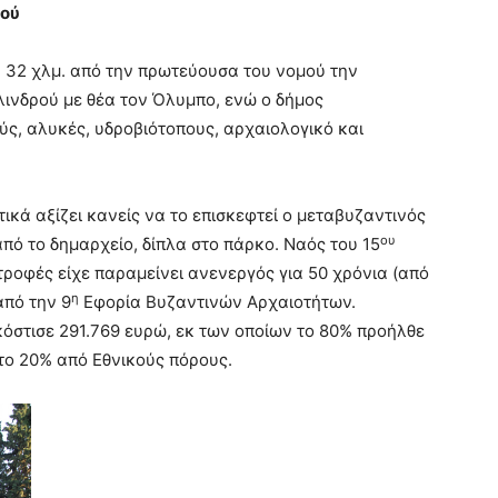
ρού
α, 32 χλμ. από την πρωτεύουσα του νομού την
λινδρού με θέα τον Όλυμπο, ενώ ο δήμος
ς, αλυκές, υδροβιότοπους, αρχαιολογικό και
ικά αξίζει κανείς να το επισκεφτεί ο μεταβυζαντινός
ου
από το δημαρχείο, δίπλα στο πάρκο. Ναός του 15
ροφές είχε παραμείνει ανενεργός για 50 χρόνια (από
η
από την 9
Εφορία Βυζαντινών Αρχαιοτήτων.
όστισε 291.769 ευρώ, εκ των οποίων το 80% προήλθε
το 20% από Εθνικούς πόρους.