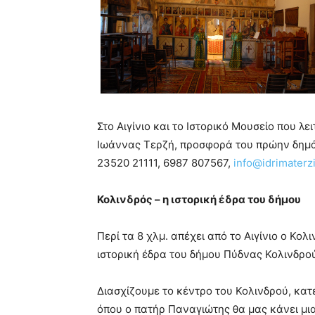
Στο Αιγίνιο και το Ιστορικό Μουσείο που λ
Ιωάννας Τερζή, προσφορά του πρώην δημά
23520 21111, 6987 807567,
info@idrimaterzi
Κολινδρός – η ιστορική έδρα του δήμου
Περί τα 8 χλμ. απέχει από το Αιγίνιο ο Κο
ιστορική έδρα του δήμου Πύδνας Κολινδρο
Διασχίζουμε το κέντρο του Κολινδρού, κατ
όπου ο πατήρ Παναγιώτης θα μας κάνει μια