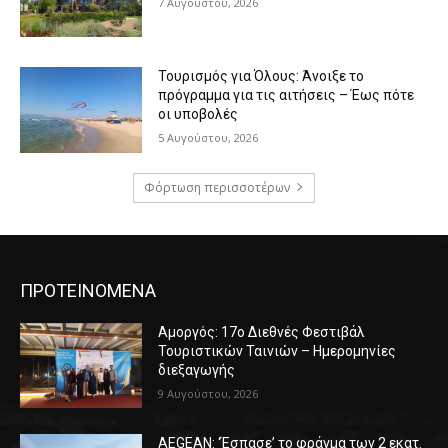
7 Αυγούστου, 2026
Τουρισμός για Όλους: Άνοιξε το
πρόγραμμα για τις αιτήσεις – Έως πότε
οι υποβολές
5 Αυγούστου, 2026
Φόρτωση περισσοτέρων
ΠΡΟΤΕΙΝΟΜΕΝΑ
Αμοργός: 17ο Διεθνές Φεστιβάλ
Τουριστικών Ταινιών – Ημερομηνίες
διεξαγωγής
9 Αυγούστου, 2026
AEGEAN: ‘Έσπασε’ το φράγμα των 2 εκατ.