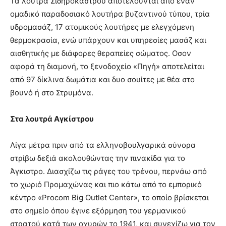
Τα λουτρά Σιδηροκάστρου αποτελούνται από έναν
ομαδικό παραδοσιακό λουτήρα βυζαντινού τύπου, τρία
υδρομασάζ, 17 ατομικούς λουτήρες με ελεγχόμενη
θερμοκρασία, ενώ υπάρχουν και υπηρεσίες μασάζ και
αισθητικής με διάφορες θεραπείες σώματος. Οσον
αφορά τη διαμονή, το ξενοδοχείο «Πηγή» αποτελείται
από 97 δίκλινα δωμάτια και δυο σουίτες με θέα στο
βουνό ή στο Στρυμόνα.
Στα λουτρά Αγκίστρου
Λίγα μέτρα πριν από τα ελληνοβουλγαρικά σύνορα
στρίβω δεξιά ακολουθώντας την πινακίδα για το
Άγκιστρο. Διασχίζω τις ράγες του τρένου, περνάω από
το χωριό Προμαχώνας και πιο κάτω από το εμπορικό
κέντρο «Procom Big Outlet Center», το οποίο βρίσκεται
στο σημείο όπου έγινε εξόρμηση του γερμανικού
στρατού κατά των οχυρών το 1941, και συνεχίζω για τον