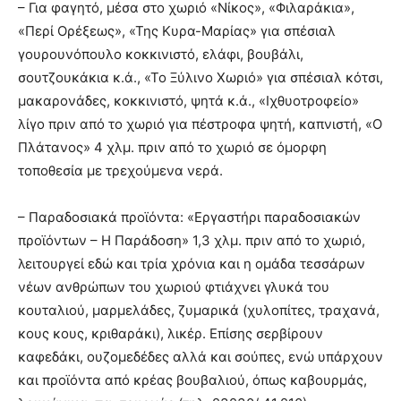
– Για φαγητό, μέσα στο χωριό «Νίκος», «Φιλαράκια»,
«Περί Ορέξεως», «Της Κυρα-Μαρίας» για σπέσιαλ
γουρουνόπουλο κοκκινιστό, ελάφι, βουβάλι,
σουτζουκάκια κ.ά., «Το Ξύλινο Χωριό» για σπέσιαλ κότσι,
μακαρονάδες, κοκκινιστό, ψητά κ.ά., «Ιχθυοτροφείο»
λίγο πριν από το χωριό για πέστροφα ψητή, καπνιστή, «Ο
Πλάτανος» 4 χλμ. πριν από το χωριό σε όμορφη
τοποθεσία με τρεχούμενα νερά.
– Παραδοσιακά προϊόντα: «Εργαστήρι παραδοσιακών
προϊόντων – Η Παράδοση» 1,3 χλμ. πριν από το χωριό,
λειτουργεί εδώ και τρία χρόνια και η ομάδα τεσσάρων
νέων ανθρώπων του χωριού φτιάχνει γλυκά του
κουταλιού, μαρμελάδες, ζυμαρικά (χυλοπίτες, τραχανά,
κους κους, κριθαράκι), λικέρ. Επίσης σερβίρουν
καφεδάκι, ουζομεδέδες αλλά και σούπες, ενώ υπάρχουν
και προϊόντα από κρέας βουβαλιού, όπως καβουρμάς,