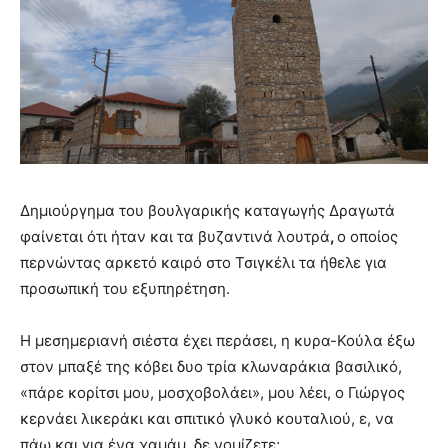
Δημιούργημα του βουλγαρικής καταγωγής Δραγωτά
φαίνεται ότι ήταν και τα βυζαντινά λουτρά
,
ο οποίος
περνώντας αρκετό καιρό στο Τσιγκέλι τα ήθελε για
προσωπική του εξυπηρέτηση.
Η μεσημεριανή σιέστα έχει περάσει, η κυρα-Κούλα έξω
στον μπαξέ της κόβει δυο τρία κλωναράκια βασιλικό,
«πάρε κορίτσι μου, μοσχοβολάει», μου λέει, ο Γιώργος
κερνάει λικεράκι και σπιτικό γλυκό κουταλιού, ε, να
πάω και για ένα χαμάμ, δε νομίζετε;