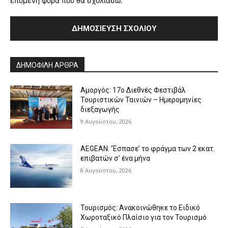
επόμενη φορά που θα σχολιάσω.
Alternative:
ΔΗΜΟΦΙΛΗ ΑΡΘΡΑ
Αμοργός: 17ο Διεθνές Φεστιβάλ
Τουριστικών Ταινιών – Ημερομηνίες
διεξαγωγής
9 Αυγούστου, 2026
AEGEAN: ‘Έσπασε’ το φράγμα των 2 εκατ.
επιβατών σ’ ένα μήνα
8 Αυγούστου, 2026
Τουρισμός: Ανακοινώθηκε το Ειδικό
Χωροταξικό Πλαίσιο για τον Τουρισμό