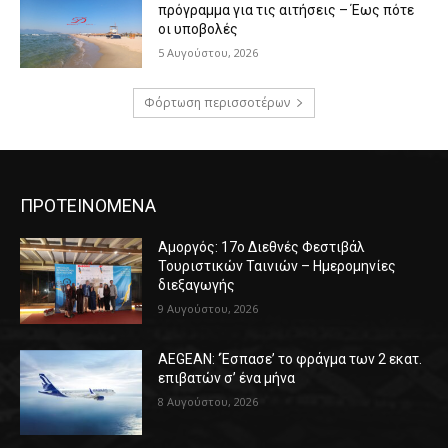
πρόγραμμα για τις αιτήσεις – Έως πότε
οι υποβολές
5 Αυγούστου, 2026
Φόρτωση περισσοτέρων
ΠΡΟΤΕΙΝΟΜΕΝΑ
Αμοργός: 17ο Διεθνές Φεστιβάλ
Τουριστικών Ταινιών – Ημερομηνίες
διεξαγωγής
9 Αυγούστου, 2026
AEGEAN: ‘Έσπασε’ το φράγμα των 2 εκατ.
επιβατών σ’ ένα μήνα
8 Αυγούστου, 2026