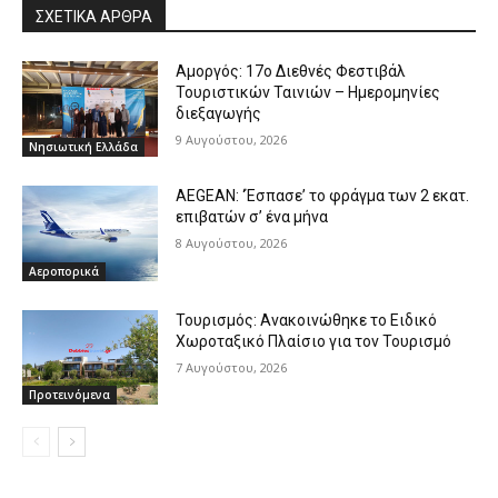
ΣΧΕΤΙΚΑ ΑΡΘΡΑ
Αμοργός: 17ο Διεθνές Φεστιβάλ
Τουριστικών Ταινιών – Ημερομηνίες
διεξαγωγής
9 Αυγούστου, 2026
Νησιωτική Ελλάδα
AEGEAN: ‘Έσπασε’ το φράγμα των 2 εκατ.
επιβατών σ’ ένα μήνα
8 Αυγούστου, 2026
Αεροπορικά
Τουρισμός: Ανακοινώθηκε το Ειδικό
Χωροταξικό Πλαίσιο για τον Τουρισμό
7 Αυγούστου, 2026
Προτεινόμενα