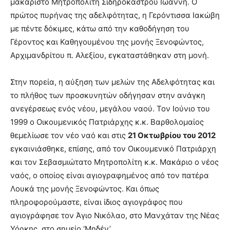
μακαριστό Μητροπολίτη Σιδηροκάστρου Ιωάννη. Ο
πρώτος πυρήνας της αδελφότητας, η Γερόντισσα Ιακώβη
με πέντε δόκιμες, κάτω από την καθοδήγηση του
Γέροντος και Καθηγουμένου της μονής Ξενοφώντος,
Αρχιμανδρίτου π. Αλεξίου, εγκαταστάθηκαν στη μονή.
Στην πορεία, η αύξηση των μελών της Αδελφότητας και
το πλήθος των προσκυνητών οδήγησαν στην ανάγκη
ανεγέρσεως ενός νέου, μεγάλου ναού. Τον Ιούνιο του
1999 ο Οικουμενικός Πατριάρχης κ.κ. Βαρθολομαίος
θεμελίωσε τον νέο ναό και στις
21 Οκτωβρίου του 2012
εγκαινιάσθηκε, επίσης, από τον Οικουμενικό Πατριάρχη
και τον Σεβασμιώτατο Μητροπολίτη κ.κ. Μακάριο ο νέος
ναός, ο οποίος είναι αγιογραφημένος από τον πατέρα
Λουκά της μονής Ξενοφώντος. Και όπως
πληροφορούμαστε, είναι ίδιος αγιογράφος που
αγιογράφησε τον Άγιο Νικόλαο, στο Μανχάταν της Νέας
Υόρκης, στο σημείο ‘Μηδέν’.