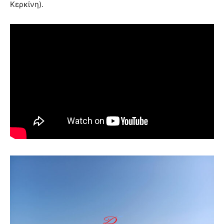
Κερκίνη).