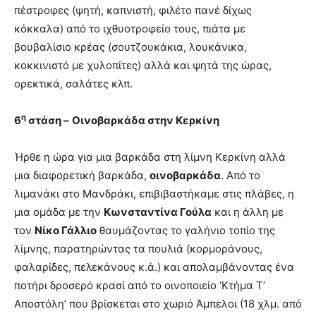
πέστροφες (ψητή, καπνιστή, φιλέτο πανέ δίχως
κόκκαλα) από το ιχθυοτροφείο τους, πιάτα με
βουβαλίσιο κρέας (σουτζουκάκια, λουκάνικα,
κοκκινιστό με χυλοπίτες) αλλά και ψητά της ώρας,
ορεκτικά, σαλάτες κλπ.
η
6
στάση –
Οινοβαρκάδα στην Κερκίνη
Ήρθε η ώρα για μια βαρκάδα στη λίμνη Κερκίνη αλλά
μια διαφορετική βαρκάδα,
οινοβαρκάδα
. Από το
λιμανάκι στο Μανδράκι, επιβιβαστήκαμε στις πλάβες, η
μια ομάδα με την
Κωνσταντίνα Γούλα
και η άλλη με
τον
Νίκο Γάλλιο
θαυμάζοντας το γαλήνιο τοπίο της
λίμνης, παρατηρώντας τα πουλιά (κορμοράνους,
φαλαρίδες, πελεκάνους κ.ά.) και απολαμβάνοντας ένα
ποτήρι δροσερό κρασί από το οινοποιείο ‘Κτήμα Τ’
Αποστόλη’ που βρίσκεται στο χωριό Άμπελοι (18 χλμ. από