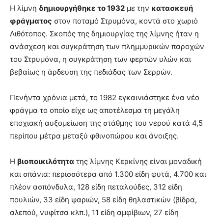
Η λίμνη
δημιουργήθηκε το 1932
με την
κατασκευή
φράγματος
στον ποταμό Στρυμόνα, κοντά στο χωριό
Λιθότοπος. Σκοπός της δημιουργίας της λίμνης ήταν η
ανάσχεση και συγκράτηση των πλημμυρικών παροχών
του Στρυμόνα, η συγκράτηση των φερτών υλών και
βεβαίως η άρδευση της πεδιάδας των Σερρών.
Πενήντα χρόνια μετά, το 1982 εγκαινιάστηκε ένα νέο
φράγμα το οποίο είχε ως αποτέλεσμα τη μεγάλη
εποχιακή αυξομείωση της στάθμης του νερού κατά 4,5
περίπου μέτρα μεταξύ φθινοπώρου και άνοιξης.
Η
βιοποικιλότητα
της λίμνης Κερκίνης είναι μοναδική
και σπάνια: περισσότερα από 1.300 είδη φυτά, 4.700 και
πλέον ασπόνδυλα, 128 είδη πεταλούδες, 312 είδη
πουλιών, 33 είδη ψαριών, 58 είδη θηλαστικών (βίδρα,
αλεπού, νυφίτσα κλπ.), 11 είδη αμφίβιων, 27 είδη