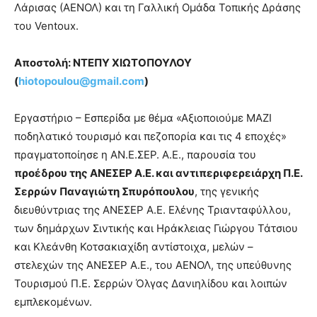
Λάρισας (ΑΕΝΟΛ) και τη Γαλλική Ομάδα Τοπικής Δράσης
του Ventoux.
Αποστολή: ΝΤΕΠΥ ΧΙΩΤΟΠΟΥΛΟΥ
(
hiotopoulou@gmail.com
)
Εργαστήριο – Εσπερίδα με θέμα «Αξιοποιούμε ΜΑΖΙ
ποδηλατικό τουρισμό και πεζοπορία και τις 4 εποχές»
πραγματοποίησε η ΑΝ.Ε.ΣΕΡ. Α.Ε., παρουσία του
προέδρου της ΑΝΕΣΕΡ Α.Ε. και αντιπεριφερειάρχη Π.Ε.
Σερρών Παναγιώτη Σπυρόπουλου
, της γενικής
διευθύντριας της ΑΝΕΣΕΡ Α.Ε. Ελένης Τριανταφύλλου,
των δημάρχων Σιντικής και Ηράκλειας Γιώργου Τάτσιου
και Κλεάνθη Κοτσακιαχίδη αντίστοιχα, μελών –
στελεχών της ΑΝΕΣΕΡ Α.Ε., του ΑΕΝΟΛ, της υπεύθυνης
Τουρισμού Π.Ε. Σερρών Όλγας Δανιηλίδου και λοιπών
εμπλεκομένων.