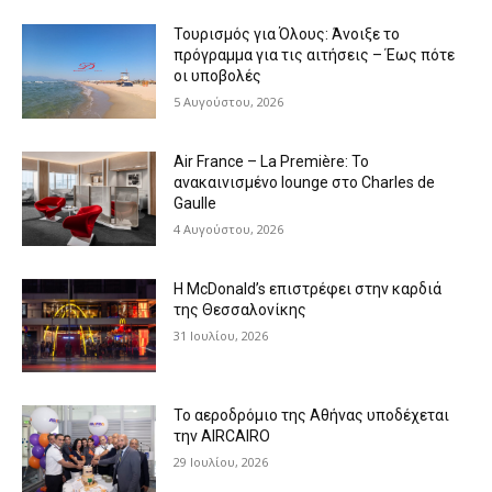
Τουρισμός για Όλους: Άνοιξε το
πρόγραμμα για τις αιτήσεις – Έως πότε
οι υποβολές
5 Αυγούστου, 2026
Air France – La Première: Το
ανακαινισμένο lounge στο Charles de
Gaulle
4 Αυγούστου, 2026
Η McDonald’s επιστρέφει στην καρδιά
της Θεσσαλονίκης
31 Ιουλίου, 2026
Το αεροδρόμιο της Αθήνας υποδέχεται
την AIRCAIRO
29 Ιουλίου, 2026