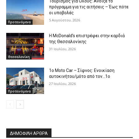
Τουρισμός για Όλους: Άνοιξε το
πρόγραμμα για τις αιτήσεις – Έως πότε
οι υποβολές
5 Αυγούστου, 2026
Προτεινόμενα
Η McDonald’s επιστρέφει στην καρδιά
της Θεσσαλονίκης
31 Ιουλίου, 2026
Θεσσαλονίκη
1o Moto Car – Σίφνος: Ενοικίαση
αυτοκινήτου/μότο από τον…1ο
27 Ιουλίου, 2026
Προτεινόμενα
ΔΗΜΟΦΙΛΗ ΑΡΘΡΑ