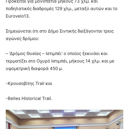
Πρόκειται για μονοπάτια μήκους 73 χλμ. και
ποδηλατικές διαδρομές 129 χλμ., μεταξύ αυτών και το
Eurovelo13.
Σημειώνεται ότι στο Δήμο Σιντικής διεξάγονται τρεις
αγώνες δρόμου:
– ‘Δρόμος Θυσίας – Ιστιμπέι’ ο οποίος ξεκινάει και
τερματίζει στο Οχυρό Ιστιμπέι, μήκους 14 χλμ. και με
υψομετρική διαφορά 450 μ.
-Κρουσοβίτης Trail και
-Belles Historical Trail.