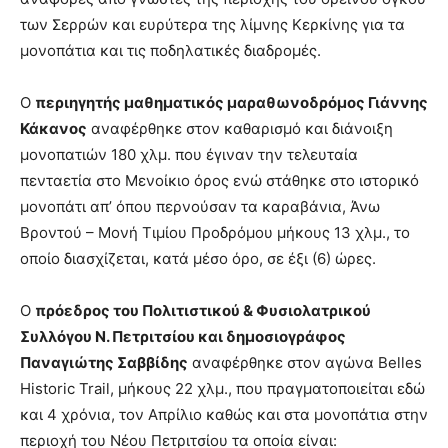
των Σερρών και ευρύτερα της λίμνης Κερκίνης για τα
μονοπάτια και τις ποδηλατικές διαδρομές.
Ο
περιηγητής μαθηματικός μαραθωνοδρόμος Γιάννης
Κάκανος
αναφέρθηκε στον καθαρισμό και διάνοιξη
μονοπατιών 180 χλμ. που έγιναν την τελευταία
πενταετία στο Μενοίκιο όρος ενώ στάθηκε στο ιστορικό
μονοπάτι απ’ όπου περνούσαν τα καραβάνια, Άνω
Βροντού – Μονή Τιμίου Προδρόμου μήκους 13 χλμ., το
οποίο διασχίζεται, κατά μέσο όρο, σε έξι (6) ώρες.
Ο
πρόεδρος του Πολιτιστικού & Φυσιολατρικού
Συλλόγου Ν. Πετριτσίου και δημοσιογράφος
Παναγιώτης Σαββίδης
αναφέρθηκε στον αγώνα Belles
Historic Trail, μήκους 22 χλμ., που πραγματοποιείται εδώ
και 4 χρόνια, τον Απρίλιο καθώς και στα μονοπάτια στην
περιοχή του Νέου Πετριτσίου τα οποία είναι: