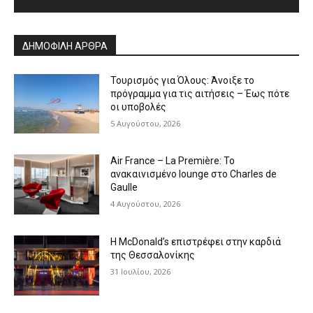
Alternative:
ΔΗΜΟΦΙΛΗ ΑΡΘΡΑ
Τουρισμός για Όλους: Άνοιξε το
πρόγραμμα για τις αιτήσεις – Έως πότε
οι υποβολές
5 Αυγούστου, 2026
Air France – La Première: Το
ανακαινισμένο lounge στο Charles de
Gaulle
4 Αυγούστου, 2026
Η McDonald’s επιστρέφει στην καρδιά
της Θεσσαλονίκης
31 Ιουλίου, 2026