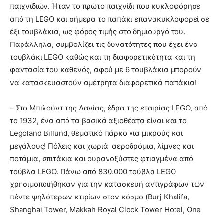
παιχνιδιών. Ήταν το πρώτο παιχνίδι που κυκλοφόρησε
από τη LEGO και σήμερα το παπάκι επανακυκλοφορεί σε
έξι τουβλάκια, ως φόρος τιμής στο δημιουργό του.
Παράλληλα, συμβολίζει τις δυνατότητες που έχει ένα
τουβλάκι LEGO καθώς και τη διαφορετικότητα και τη
φαντασία του καθενός, αφού με 6 τουβλάκια μπορούν
να κατασκευαστούν αμέτρητα διαφορετικά παπάκια!
– Στο Μπιλούντ της Δανίας, έδρα της εταιρίας LEGO, από
το 1932, ένα από τα βασικά αξιοθέατα είναι και το
Legoland Billund, θεματικό πάρκο για μικρούς και
μεγάλους! Πόλεις και χωριά, αεροδρόμια, λίμνες και
ποτάμια, σπιτάκια και ουρανοξύστες φτιαγμένα από
τούβλα LEGO. Πάνω από 830.000 τούβλα LEGO
χρησιμοποιήθηκαν για την κατασκευή αντιγράφων των
πέντε ψηλότερων κτιρίων στον κόσμο (Burj Khalifa,
Shanghai Tower, Makkah Royal Clock Tower Hotel, One