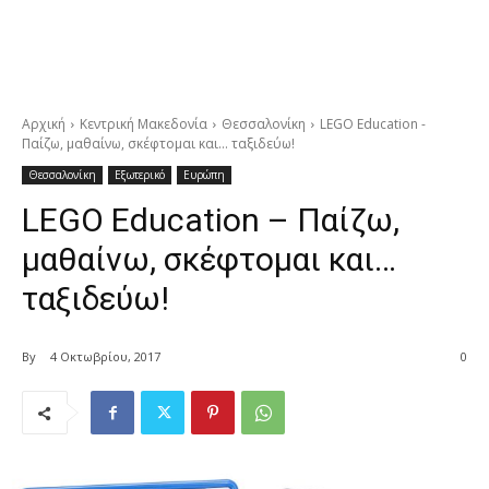
Αρχική
Κεντρική Μακεδονία
Θεσσαλονίκη
LEGO Education -
Παίζω, μαθαίνω, σκέφτομαι και… ταξιδεύω!
Θεσσαλονίκη
Εξωτερικό
Ευρώπη
LEGO Education – Παίζω,
μαθαίνω, σκέφτομαι και…
ταξιδεύω!
By
4 Οκτωβρίου, 2017
0