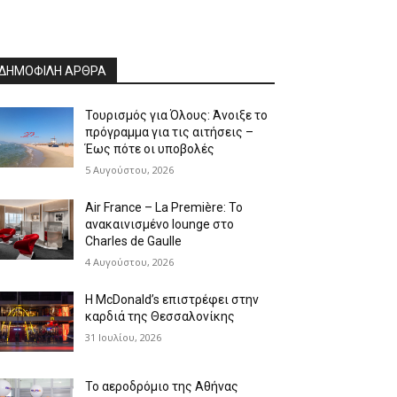
ΔΗΜΟΦΙΛΗ ΑΡΘΡΑ
Τουρισμός για Όλους: Άνοιξε το
πρόγραμμα για τις αιτήσεις –
Έως πότε οι υποβολές
5 Αυγούστου, 2026
Air France – La Première: Το
ανακαινισμένο lounge στο
Charles de Gaulle
4 Αυγούστου, 2026
Η McDonald’s επιστρέφει στην
καρδιά της Θεσσαλονίκης
31 Ιουλίου, 2026
Το αεροδρόμιο της Αθήνας