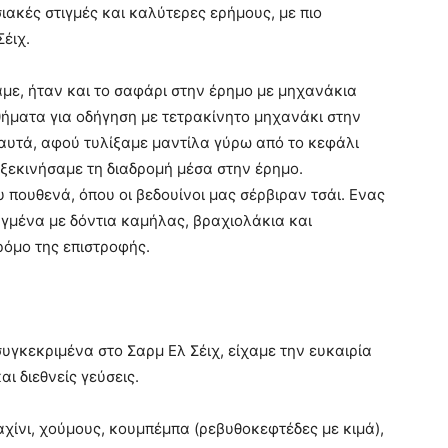
σιακές στιγμές και καλύτερες ερήμους, με πιο
Σέιχ.
χαμε, ήταν και το σαφάρι στην έρημο με μηχανάκια
ήματα για οδήγηση με τετρακίνητο μηχανάκι στην
 αυτά, αφού τυλίξαμε μαντίλα γύρω από το κεφάλι
ι ξεκινήσαμε τη διαδρομή μέσα στην έρημο.
 πουθενά, όπου οι βεδουίνοι μας σέρβιραν τσάι. Ενας
αγμένα με δόντια καμήλας, βραχιολάκια και
ρόμο της επιστροφής.
υγκεκριμένα στο Σαρμ Ελ Σέιχ, είχαμε την ευκαιρία
ι διεθνείς γεύσεις.
αχίνι, χούμους, κουμπέμπα (ρεβυθοκεφτέδες με κιμά),