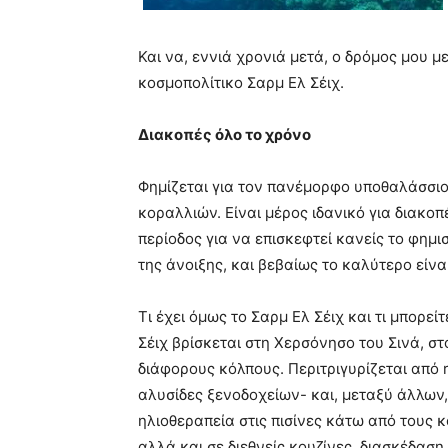
Και να, εννιά χρονιά μετά, ο δρόμος μου μ
κοσμοπολίτικο Σαρμ Ελ Σέιχ.
Διακοπές όλο το χρόνο
Φημίζεται για τον πανέμορφο υποθαλάσσιο
κοραλλιών. Είναι μέρος ιδανικό για διακοπ
περίοδος για να επισκεφτεί κανείς το φημ
της άνοιξης, και βεβαίως το καλύτερο είνα
Τι έχει όμως το Σαρμ Ελ Σέιχ και τι μπορε
Σέιχ βρίσκεται στη Χερσόνησο του Σινά, στ
διάφορους κόλπους. Περιτριγυρίζεται από 
αλυσίδες ξενοδοχείων- και, μεταξύ άλλων
ηλιοθεραπεία στις πισίνες κάτω από τους 
αλλά και σε διεθνείς κουζίνες, διασκέδαση