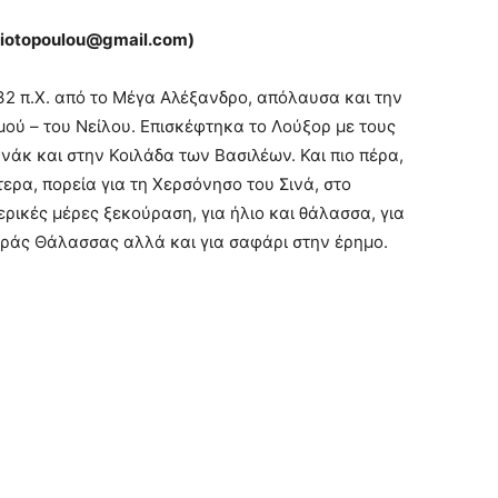
iotopoulou@gmail.com)
32 π.Χ. από το Μέγα Αλέξανδρο, απόλαυσα και την
ού – του Νείλου. Επισκέφτηκα το Λούξορ με τους
άκ και στην Κοιλάδα των Βασιλέων. Και πιο πέρα,
ερα, πορεία για τη Χερσόνησο του Σινά, στο
ερικές μέρες ξεκούραση, για ήλιο και θάλασσα, για
ράς Θάλασσας αλλά και για σαφάρι στην έρημο.