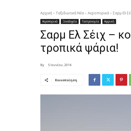
Αρχική
Ταξιδιωτικά Νέα
Αεροπορικά
Σαρμ Ελ Σέ
Αεροπορικά
Ξενοδοχεία
Γαστρονομία
Αφρική
Σαρμ Ελ Σέιχ – κ
τροπικά ψάρια!
By
5 Ιουνίου, 2014
Κοινοποίηση