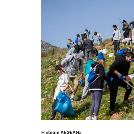
Η «
team
AEGEAN»