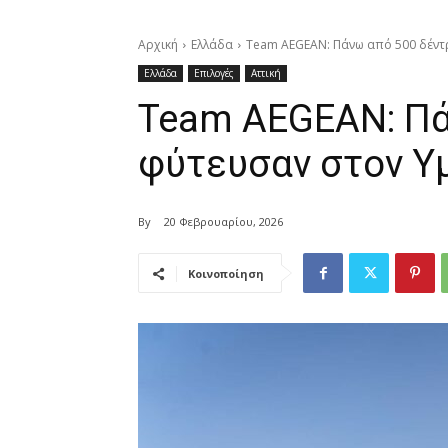
Αρχική
Ελλάδα
Team AEGEAN: Πάνω από 500 δέντ
Ελλάδα
Επιλογές
Αττική
Team AEGEAN: Πά
φύτευσαν στον Υ
By
20 Φεβρουαρίου, 2026
Κοινοποίηση