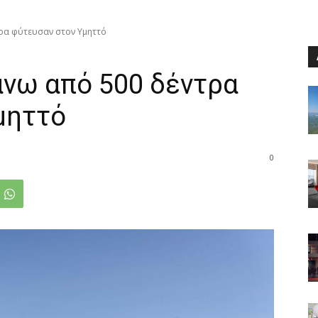
ρα φύτευσαν στον Υμηττό
νω από 500 δέντρα
μηττό
0