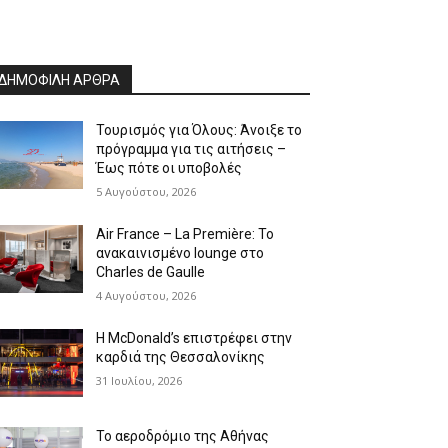
ΔΗΜΟΦΙΛΗ ΑΡΘΡΑ
Τουρισμός για Όλους: Άνοιξε το
πρόγραμμα για τις αιτήσεις –
Έως πότε οι υποβολές
5 Αυγούστου, 2026
Air France – La Première: Το
ανακαινισμένο lounge στο
Charles de Gaulle
4 Αυγούστου, 2026
Η McDonald’s επιστρέφει στην
καρδιά της Θεσσαλονίκης
31 Ιουλίου, 2026
Το αεροδρόμιο της Αθήνας